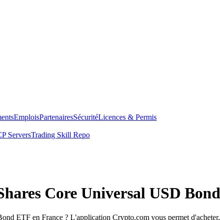
ents
Emplois
Partenaires
Sécurité
Licences & Permis
P Servers
Trading Skill Repo
 iShares Core Universal USD Bon
Bond ETF en France ? L'application Crypto.com vous permet d'acheter