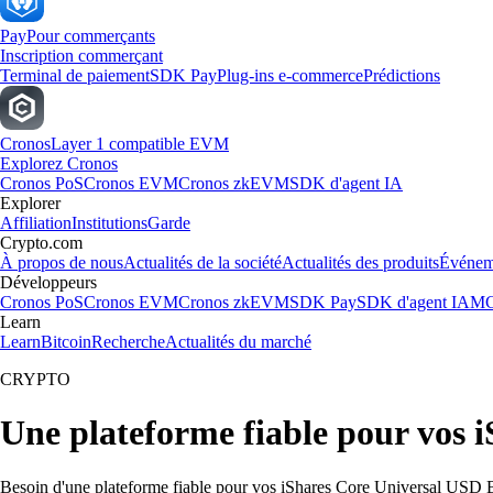
Pay
Pour commerçants
Inscription commerçant
Terminal de paiement
SDK Pay
Plug-ins e-commerce
Prédictions
Cronos
Layer 1 compatible EVM
Explorez Cronos
Cronos PoS
Cronos EVM
Cronos zkEVM
SDK d'agent IA
Explorer
Affiliation
Institutions
Garde
Crypto.com
À propos de nous
Actualités de la société
Actualités des produits
Événem
Développeurs
Cronos PoS
Cronos EVM
Cronos zkEVM
SDK Pay
SDK d'agent IA
MC
Learn
Learn
Bitcoin
Recherche
Actualités du marché
CRYPTO
Une plateforme fiable pour vos
Besoin d'une plateforme fiable pour vos iShares Core Universal USD 