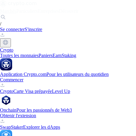
Marchés
Particuliers
Entreprises
Découvrir
/
Se connecter
S'inscrire
Crypto
Toutes les monnaies
Paniers
Earn
Staking
Application Crypto.com
Pour les utilisateurs du quotidien
Commencer
Crypto
Carte Visa prépayée
Level Up
Onchain
Pour les passionnés de Web3
Obtenir l'extension
Swap
Staker
Explorer les dApps