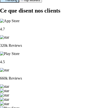
Trending
Top Movers
Ce que disent nos clients
4.7
320k Reviews
4.5
660k Reviews