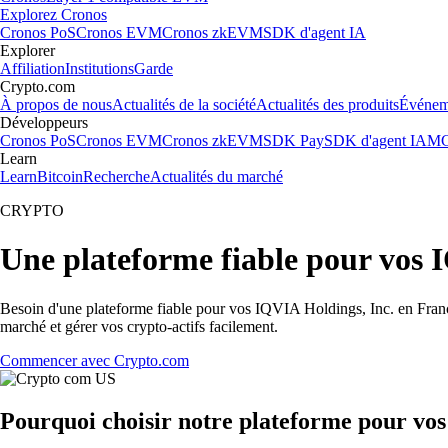
Explorez Cronos
Cronos PoS
Cronos EVM
Cronos zkEVM
SDK d'agent IA
Explorer
Affiliation
Institutions
Garde
Crypto.com
À propos de nous
Actualités de la société
Actualités des produits
Événem
Développeurs
Cronos PoS
Cronos EVM
Cronos zkEVM
SDK Pay
SDK d'agent IA
MC
Learn
Learn
Bitcoin
Recherche
Actualités du marché
CRYPTO
Une plateforme fiable pour vos 
Besoin d'une plateforme fiable pour vos IQVIA Holdings, Inc. en France
marché et gérer vos crypto-actifs facilement.
Commencer avec Crypto.com
Pourquoi choisir notre plateforme pour vos