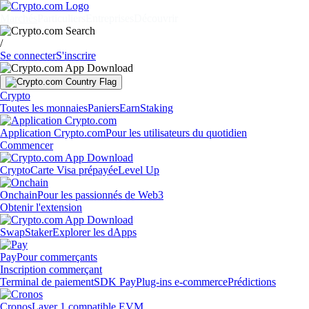
Marchés
Particuliers
Entreprises
Découvrir
/
Se connecter
S'inscrire
Crypto
Toutes les monnaies
Paniers
Earn
Staking
Application Crypto.com
Pour les utilisateurs du quotidien
Commencer
Crypto
Carte Visa prépayée
Level Up
Onchain
Pour les passionnés de Web3
Obtenir l'extension
Swap
Staker
Explorer les dApps
Pay
Pour commerçants
Inscription commerçant
Terminal de paiement
SDK Pay
Plug-ins e-commerce
Prédictions
Cronos
Layer 1 compatible EVM