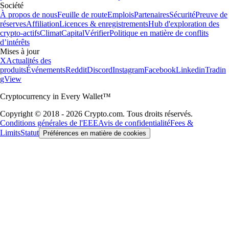
Société
À propos de nous
Feuille de route
Emplois
Partenaires
Sécurité
Preuve de
réserves
Affiliation
Licences & enregistrements
Hub d'exploration des
crypto-actifs
Climat
Capital
Vérifier
Politique en matière de conflits
d’intérêts
Mises à jour
X
Actualités des
produits
Événements
Reddit
Discord
Instagram
Facebook
Linkedin
Tradin
gView
Cryptocurrency in Every Wallet™
Copyright © 2018 - 2026 Crypto.com. Tous droits réservés.
Conditions générales de l'EEE
Avis de confidentialité
Fees &
Limits
Statut
Préférences en matière de cookies