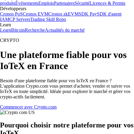
produits
Événements
Emplois
Partenaires
Sécurité
Licences & Permis
Développeurs
Cronos PoS
Cronos EVM
Cronos zkEVM
SDK Pay
SDK d'agent
IA
MCP Servers
Trading Skill Repo
Learn
Learn
Bitcoin
Recherche
Actualités du marché
CRYPTO
Une plateforme fiable pour vos
IoTeX en France
Besoin d'une plateforme fiable pour vos IoTeX en France ?
L'application Crypto.com vous permet d'acheter, vendre et suivre vos
IoTeX en toute simplicité. Idéale pour explorer le marché et gérer vos
crypto-actifs facilement.
Commencer avec Crypto.com
Pourquoi choisir notre plateforme pour vos
IoTeX