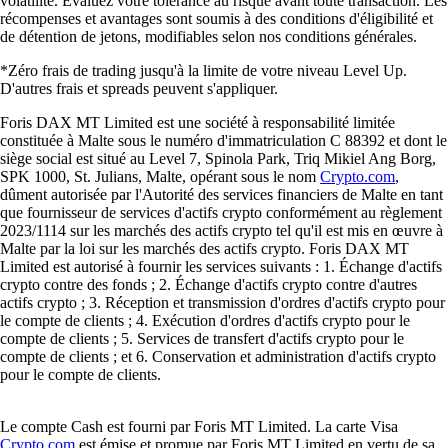
volatilité. Évaluez votre tolérance au risque avant toute transaction. Les
récompenses et avantages sont soumis à des conditions d'éligibilité et
de détention de jetons, modifiables selon nos conditions générales.
*Zéro frais de trading jusqu'à la limite de votre niveau Level Up.
D'autres frais et spreads peuvent s'appliquer.
Foris DAX MT Limited est une société à responsabilité limitée
constituée à Malte sous le numéro d'immatriculation C 88392 et dont le
siège social est situé au Level 7, Spinola Park, Triq Mikiel Ang Borg,
SPK 1000, St. Julians, Malte, opérant sous le nom
Crypto.com
,
dûment autorisée par l'Autorité des services financiers de Malte en tant
que fournisseur de services d'actifs crypto conformément au règlement
2023/1114 sur les marchés des actifs crypto tel qu'il est mis en œuvre à
Malte par la loi sur les marchés des actifs crypto. Foris DAX MT
Limited est autorisé à fournir les services suivants : 1. Échange d'actifs
crypto contre des fonds ; 2. Échange d'actifs crypto contre d'autres
actifs crypto ; 3. Réception et transmission d'ordres d'actifs crypto pour
le compte de clients ; 4. Exécution d'ordres d'actifs crypto pour le
compte de clients ; 5. Services de transfert d'actifs crypto pour le
compte de clients ; et 6. Conservation et administration d'actifs crypto
pour le compte de clients.
Le compte Cash est fourni par Foris MT Limited. La carte Visa
Crypto.com
est émise et promue par Foris MT Limited en vertu de sa