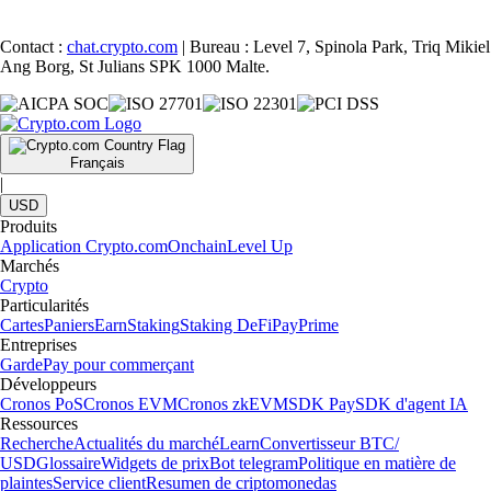
Contact :
chat.crypto.com
| Bureau : Level 7, Spinola Park, Triq Mikiel
Ang Borg, St Julians SPK 1000 Malte.
Français
|
USD
Produits
Application Crypto.com
Onchain
Level Up
Marchés
Crypto
Particularités
Cartes
Paniers
Earn
Staking
Staking DeFi
Pay
Prime
Entreprises
Garde
Pay pour commerçant
Développeurs
Cronos PoS
Cronos EVM
Cronos zkEVM
SDK Pay
SDK d'agent IA
Ressources
Recherche
Actualités du marché
Learn
Convertisseur BTC/
USD
Glossaire
Widgets de prix
Bot telegram
Politique en matière de
plaintes
Service client
Resumen de criptomonedas