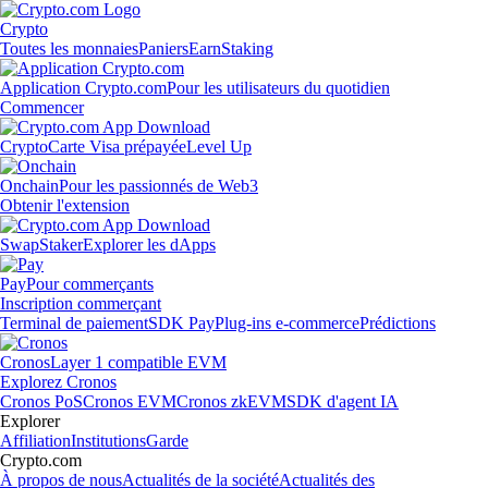
Crypto
Toutes les monnaies
Paniers
Earn
Staking
Application Crypto.com
Pour les utilisateurs du quotidien
Commencer
Crypto
Carte Visa prépayée
Level Up
Onchain
Pour les passionnés de Web3
Obtenir l'extension
Swap
Staker
Explorer les dApps
Pay
Pour commerçants
Inscription commerçant
Terminal de paiement
SDK Pay
Plug-ins e-commerce
Prédictions
Cronos
Layer 1 compatible EVM
Explorez Cronos
Cronos PoS
Cronos EVM
Cronos zkEVM
SDK d'agent IA
Explorer
Affiliation
Institutions
Garde
Crypto.com
À propos de nous
Actualités de la société
Actualités des