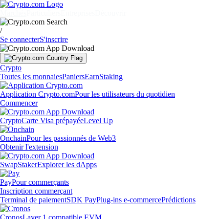
Marchés
Particuliers
Entreprises
Découvrir
/
Se connecter
S'inscrire
Crypto
Toutes les monnaies
Paniers
Earn
Staking
Application Crypto.com
Pour les utilisateurs du quotidien
Commencer
Crypto
Carte Visa prépayée
Level Up
Onchain
Pour les passionnés de Web3
Obtenir l'extension
Swap
Staker
Explorer les dApps
Pay
Pour commerçants
Inscription commerçant
Terminal de paiement
SDK Pay
Plug-ins e-commerce
Prédictions
Cronos
Layer 1 compatible EVM