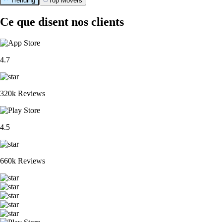
Trending
Top Movers
Ce que disent nos clients
4.7
320k Reviews
4.5
660k Reviews