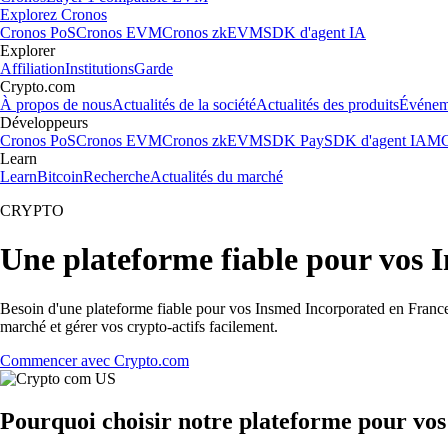
Explorez Cronos
Cronos PoS
Cronos EVM
Cronos zkEVM
SDK d'agent IA
Explorer
Affiliation
Institutions
Garde
Crypto.com
À propos de nous
Actualités de la société
Actualités des produits
Événem
Développeurs
Cronos PoS
Cronos EVM
Cronos zkEVM
SDK Pay
SDK d'agent IA
MC
Learn
Learn
Bitcoin
Recherche
Actualités du marché
CRYPTO
Une plateforme fiable pour vos 
Besoin d'une plateforme fiable pour vos Insmed Incorporated en France 
marché et gérer vos crypto-actifs facilement.
Commencer avec Crypto.com
Pourquoi choisir notre plateforme pour vo