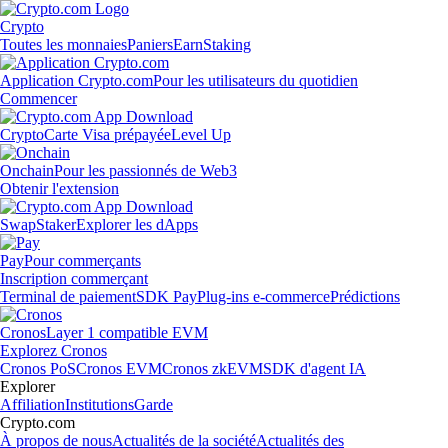
Crypto
Toutes les monnaies
Paniers
Earn
Staking
Application Crypto.com
Pour les utilisateurs du quotidien
Commencer
Crypto
Carte Visa prépayée
Level Up
Onchain
Pour les passionnés de Web3
Obtenir l'extension
Swap
Staker
Explorer les dApps
Pay
Pour commerçants
Inscription commerçant
Terminal de paiement
SDK Pay
Plug-ins e-commerce
Prédictions
Cronos
Layer 1 compatible EVM
Explorez Cronos
Cronos PoS
Cronos EVM
Cronos zkEVM
SDK d'agent IA
Explorer
Affiliation
Institutions
Garde
Crypto.com
À propos de nous
Actualités de la société
Actualités des