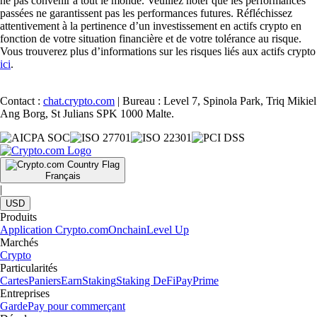
ne pas convenir à tout le monde. Veuillez noter que les performances
passées ne garantissent pas les performances futures. Réfléchissez
attentivement à la pertinence d’un investissement en actifs crypto en
fonction de votre situation financière et de votre tolérance au risque.
Vous trouverez plus d’informations sur les risques liés aux actifs crypto
ici
.
Contact :
chat.crypto.com
| Bureau : Level 7, Spinola Park, Triq Mikiel
Ang Borg, St Julians SPK 1000 Malte.
Français
|
USD
Produits
Application Crypto.com
Onchain
Level Up
Marchés
Crypto
Particularités
Cartes
Paniers
Earn
Staking
Staking DeFi
Pay
Prime
Entreprises
Garde
Pay pour commerçant