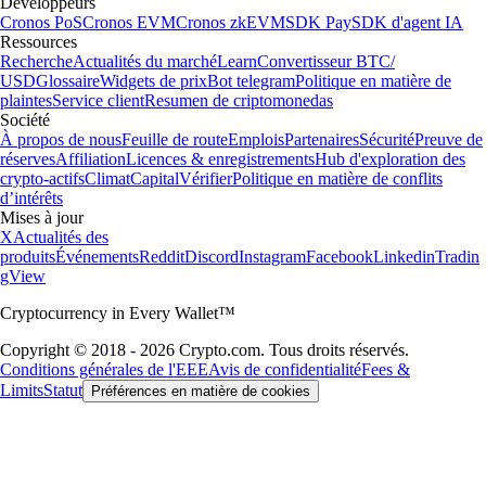
Développeurs
Cronos PoS
Cronos EVM
Cronos zkEVM
SDK Pay
SDK d'agent IA
Ressources
Recherche
Actualités du marché
Learn
Convertisseur BTC/
USD
Glossaire
Widgets de prix
Bot telegram
Politique en matière de
plaintes
Service client
Resumen de criptomonedas
Société
À propos de nous
Feuille de route
Emplois
Partenaires
Sécurité
Preuve de
réserves
Affiliation
Licences & enregistrements
Hub d'exploration des
crypto-actifs
Climat
Capital
Vérifier
Politique en matière de conflits
d’intérêts
Mises à jour
X
Actualités des
produits
Événements
Reddit
Discord
Instagram
Facebook
Linkedin
Tradin
gView
Cryptocurrency in Every Wallet™
Copyright © 2018 - 2026 Crypto.com. Tous droits réservés.
Conditions générales de l'EEE
Avis de confidentialité
Fees &
Limits
Statut
Préférences en matière de cookies