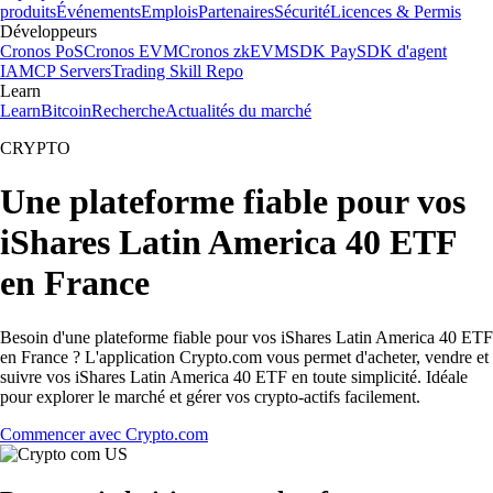
produits
Événements
Emplois
Partenaires
Sécurité
Licences & Permis
Développeurs
Cronos PoS
Cronos EVM
Cronos zkEVM
SDK Pay
SDK d'agent
IA
MCP Servers
Trading Skill Repo
Learn
Learn
Bitcoin
Recherche
Actualités du marché
CRYPTO
Une plateforme fiable pour vos
iShares Latin America 40 ETF
en France
Besoin d'une plateforme fiable pour vos iShares Latin America 40 ETF
en France ? L'application Crypto.com vous permet d'acheter, vendre et
suivre vos iShares Latin America 40 ETF en toute simplicité. Idéale
pour explorer le marché et gérer vos crypto-actifs facilement.
Commencer avec Crypto.com