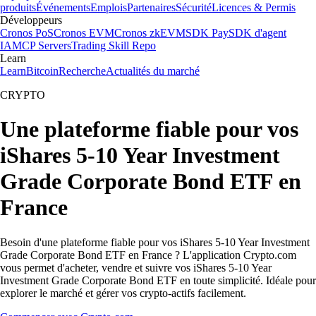
produits
Événements
Emplois
Partenaires
Sécurité
Licences & Permis
Développeurs
Cronos PoS
Cronos EVM
Cronos zkEVM
SDK Pay
SDK d'agent
IA
MCP Servers
Trading Skill Repo
Learn
Learn
Bitcoin
Recherche
Actualités du marché
CRYPTO
Une plateforme fiable pour vos
iShares 5-10 Year Investment
Grade Corporate Bond ETF en
France
Besoin d'une plateforme fiable pour vos iShares 5-10 Year Investment
Grade Corporate Bond ETF en France ? L'application Crypto.com
vous permet d'acheter, vendre et suivre vos iShares 5-10 Year
Investment Grade Corporate Bond ETF en toute simplicité. Idéale pour
explorer le marché et gérer vos crypto-actifs facilement.