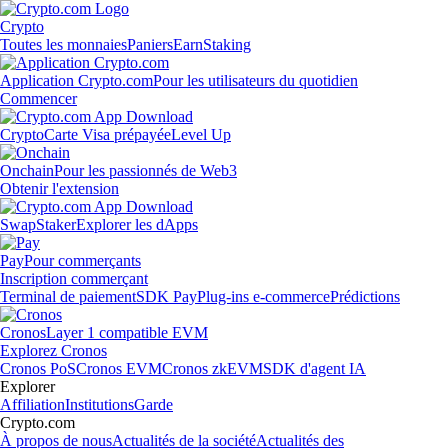
Crypto
Toutes les monnaies
Paniers
Earn
Staking
Application Crypto.com
Pour les utilisateurs du quotidien
Commencer
Crypto
Carte Visa prépayée
Level Up
Onchain
Pour les passionnés de Web3
Obtenir l'extension
Swap
Staker
Explorer les dApps
Pay
Pour commerçants
Inscription commerçant
Terminal de paiement
SDK Pay
Plug-ins e-commerce
Prédictions
Cronos
Layer 1 compatible EVM
Explorez Cronos
Cronos PoS
Cronos EVM
Cronos zkEVM
SDK d'agent IA
Explorer
Affiliation
Institutions
Garde
Crypto.com
À propos de nous
Actualités de la société
Actualités des