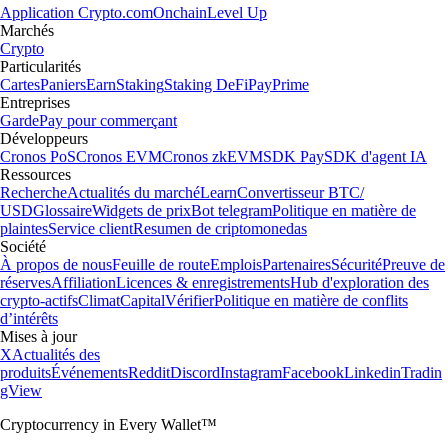
Application Crypto.com
Onchain
Level Up
Marchés
Crypto
Particularités
Cartes
Paniers
Earn
Staking
Staking DeFi
Pay
Prime
Entreprises
Garde
Pay pour commerçant
Développeurs
Cronos PoS
Cronos EVM
Cronos zkEVM
SDK Pay
SDK d'agent IA
Ressources
Recherche
Actualités du marché
Learn
Convertisseur BTC/
USD
Glossaire
Widgets de prix
Bot telegram
Politique en matière de
plaintes
Service client
Resumen de criptomonedas
Société
À propos de nous
Feuille de route
Emplois
Partenaires
Sécurité
Preuve de
réserves
Affiliation
Licences & enregistrements
Hub d'exploration des
crypto-actifs
Climat
Capital
Vérifier
Politique en matière de conflits
d’intérêts
Mises à jour
X
Actualités des
produits
Événements
Reddit
Discord
Instagram
Facebook
Linkedin
Tradin
gView
Cryptocurrency in Every Wallet™