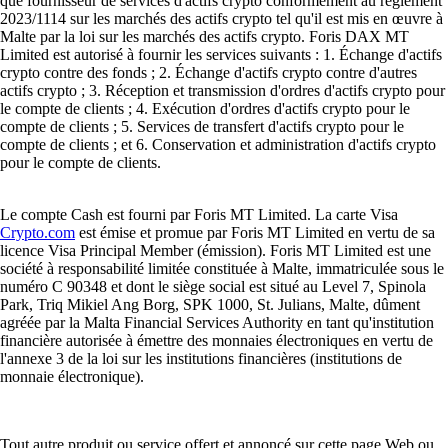
que fournisseur de services d'actifs crypto conformément au règlement
2023/1114 sur les marchés des actifs crypto tel qu'il est mis en œuvre à
Malte par la loi sur les marchés des actifs crypto. Foris DAX MT
Limited est autorisé à fournir les services suivants : 1. Échange d'actifs
crypto contre des fonds ; 2. Échange d'actifs crypto contre d'autres
actifs crypto ; 3. Réception et transmission d'ordres d'actifs crypto pour
le compte de clients ; 4. Exécution d'ordres d'actifs crypto pour le
compte de clients ; 5. Services de transfert d'actifs crypto pour le
compte de clients ; et 6. Conservation et administration d'actifs crypto
pour le compte de clients.
Le compte Cash est fourni par Foris MT Limited. La carte Visa
Crypto.com
est émise et promue par Foris MT Limited en vertu de sa
licence Visa Principal Member (émission). Foris MT Limited est une
société à responsabilité limitée constituée à Malte, immatriculée sous le
numéro C 90348 et dont le siège social est situé au Level 7, Spinola
Park, Triq Mikiel Ang Borg, SPK 1000, St. Julians, Malte, dûment
agréée par la Malta Financial Services Authority en tant qu'institution
financière autorisée à émettre des monnaies électroniques en vertu de
l'annexe 3 de la loi sur les institutions financières (institutions de
monnaie électronique).
Tout autre produit ou service offert et annoncé sur cette page Web ou