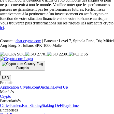
Le trading ou la détention d'actifs crypto comporte des risques et peut
ne pas convenir à tout le monde. Veuillez noter que les performances
passées ne garantissent pas les performances futures. Réfléchissez
attentivement à la pertinence d’un investissement en actifs crypto en
fonction de votre situation financière et de votre tolérance au risque.
Vous trouverez plus d’informations sur les risques liés aux actifs crypto
ici
.
Contact :
chat.crypto.com
| Bureau : Level 7, Spinola Park, Triq Mikiel
Ang Borg, St Julians SPK 1000 Malte.
Français
|
USD
Produits
Application Crypto.com
Onchain
Level Up
Marchés
Crypto
Particularités
Cartes
Paniers
Earn
Staking
Staking DeFi
Pay
Prime
Entreprises