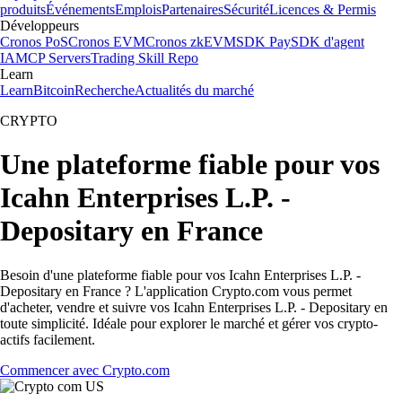
produits
Événements
Emplois
Partenaires
Sécurité
Licences & Permis
Développeurs
Cronos PoS
Cronos EVM
Cronos zkEVM
SDK Pay
SDK d'agent
IA
MCP Servers
Trading Skill Repo
Learn
Learn
Bitcoin
Recherche
Actualités du marché
CRYPTO
Une plateforme fiable pour vos
Icahn Enterprises L.P. -
Depositary en France
Besoin d'une plateforme fiable pour vos Icahn Enterprises L.P. -
Depositary en France ? L'application Crypto.com vous permet
d'acheter, vendre et suivre vos Icahn Enterprises L.P. - Depositary en
toute simplicité. Idéale pour explorer le marché et gérer vos crypto-
actifs facilement.
Commencer avec Crypto.com