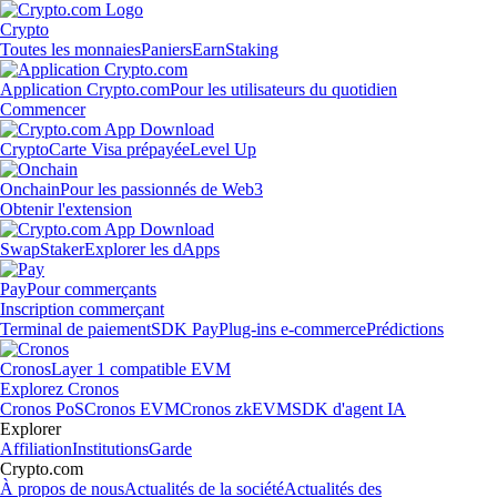
Crypto
Toutes les monnaies
Paniers
Earn
Staking
Application Crypto.com
Pour les utilisateurs du quotidien
Commencer
Crypto
Carte Visa prépayée
Level Up
Onchain
Pour les passionnés de Web3
Obtenir l'extension
Swap
Staker
Explorer les dApps
Pay
Pour commerçants
Inscription commerçant
Terminal de paiement
SDK Pay
Plug-ins e-commerce
Prédictions
Cronos
Layer 1 compatible EVM
Explorez Cronos
Cronos PoS
Cronos EVM
Cronos zkEVM
SDK d'agent IA
Explorer
Affiliation
Institutions
Garde
Crypto.com
À propos de nous
Actualités de la société
Actualités des