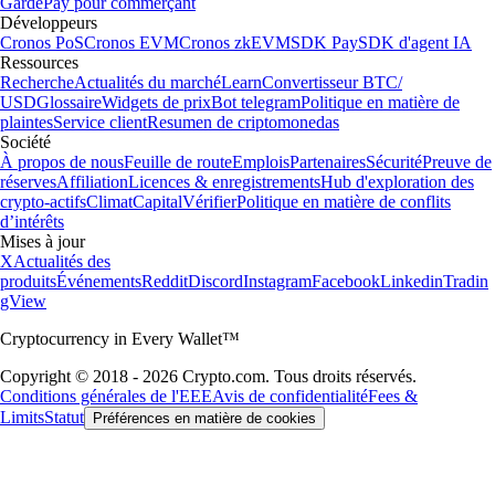
Garde
Pay pour commerçant
Développeurs
Cronos PoS
Cronos EVM
Cronos zkEVM
SDK Pay
SDK d'agent IA
Ressources
Recherche
Actualités du marché
Learn
Convertisseur BTC/
USD
Glossaire
Widgets de prix
Bot telegram
Politique en matière de
plaintes
Service client
Resumen de criptomonedas
Société
À propos de nous
Feuille de route
Emplois
Partenaires
Sécurité
Preuve de
réserves
Affiliation
Licences & enregistrements
Hub d'exploration des
crypto-actifs
Climat
Capital
Vérifier
Politique en matière de conflits
d’intérêts
Mises à jour
X
Actualités des
produits
Événements
Reddit
Discord
Instagram
Facebook
Linkedin
Tradin
gView
Cryptocurrency in Every Wallet™
Copyright © 2018 - 2026 Crypto.com. Tous droits réservés.
Conditions générales de l'EEE
Avis de confidentialité
Fees &
Limits
Statut
Préférences en matière de cookies