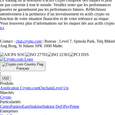
Le trading ou la détention d'actifs crypto comporte des risques et peut
ne pas convenir à tout le monde. Veuillez noter que les performances
passées ne garantissent pas les performances futures. Réfléchissez
attentivement à la pertinence d’un investissement en actifs crypto en
fonction de votre situation financière et de votre tolérance au risque.
Vous trouverez plus d’informations sur les risques liés aux actifs crypto
ici
.
Contact :
chat.crypto.com
| Bureau : Level 7, Spinola Park, Triq Mikiel
Ang Borg, St Julians SPK 1000 Malte.
Français
|
USD
Produits
Application Crypto.com
Onchain
Level Up
Marchés
Crypto
Particularités
Cartes
Paniers
Earn
Staking
Staking DeFi
Pay
Prime
Entreprises