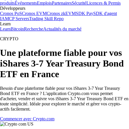
produits
Événements
Emplois
Partenaires
Sécurité
Licences & Permis
Développeurs
Cronos PoS
Cronos EVM
Cronos zkEVM
SDK Pay
SDK d'agent
IA
MCP Servers
Trading Skill Repo
Learn
Learn
Bitcoin
Recherche
Actualités du marché
CRYPTO
Une plateforme fiable pour vos
iShares 3-7 Year Treasury Bond
ETF en France
Besoin d'une plateforme fiable pour vos iShares 3-7 Year Treasury
Bond ETF en France ? L'application Crypto.com vous permet
d'acheter, vendre et suivre vos iShares 3-7 Year Treasury Bond ETF en
toute simplicité. Idéale pour explorer le marché et gérer vos crypto-
actifs facilement.
Commencer avec Crypto.com