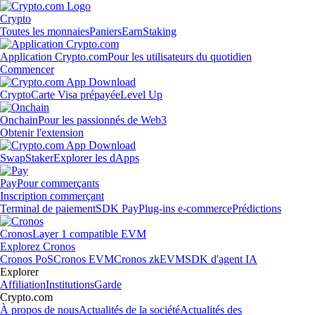
Crypto
Toutes les monnaies
Paniers
Earn
Staking
Application Crypto.com
Pour les utilisateurs du quotidien
Commencer
Crypto
Carte Visa prépayée
Level Up
Onchain
Pour les passionnés de Web3
Obtenir l'extension
Swap
Staker
Explorer les dApps
Pay
Pour commerçants
Inscription commerçant
Terminal de paiement
SDK Pay
Plug-ins e-commerce
Prédictions
Cronos
Layer 1 compatible EVM
Explorez Cronos
Cronos PoS
Cronos EVM
Cronos zkEVM
SDK d'agent IA
Explorer
Affiliation
Institutions
Garde
Crypto.com
À propos de nous
Actualités de la société
Actualités des