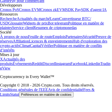
Garde
Pay pour commerçant
Développeurs
Cronos PoS
Cronos EVM
Cronos zkEVM
SDK Pay
SDK d'agent IA
Ressources
Recherche
Actualités du marché
Learn
Convertisseur BTC/
USD
Glossaire
Widgets de prix
Bot telegram
Politique en matière de
plaintes
Service client
Resumen de criptomonedas
Société
À propos de nous
Feuille de route
Emplois
Partenaires
Sécurité
Preuve de
réserves
Affiliation
Licences & enregistrements
Hub d'exploration des
crypto-actifs
Climat
Capital
Vérifier
Politique en matière de conflits
d’intérêts
Mises à jour
X
Actualités des
produits
Événements
Reddit
Discord
Instagram
Facebook
Linkedin
Tradin
gView
Cryptocurrency in Every Wallet™
Copyright © 2018 - 2026 Crypto.com. Tous droits réservés.
Conditions générales de l'EEE
Avis de confidentialité
Fees &
Limits
Statut
Préférences en matière de cookies