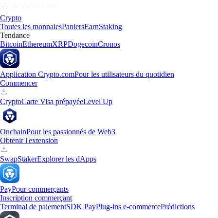
Crypto
Toutes les monnaies
Paniers
Earn
Staking
Tendance
Bitcoin
Ethereum
XRP
Dogecoin
Cronos
Application Crypto.com
Pour les utilisateurs du quotidien
Commencer
Crypto
Carte Visa prépayée
Level Up
Onchain
Pour les passionnés de Web3
Obtenir l'extension
Swap
Staker
Explorer les dApps
Pay
Pour commerçants
Inscription commerçant
Terminal de paiement
SDK Pay
Plug-ins e-commerce
Prédictions