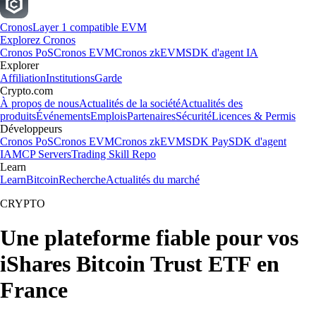
Cronos
Layer 1 compatible EVM
Explorez Cronos
Cronos PoS
Cronos EVM
Cronos zkEVM
SDK d'agent IA
Explorer
Affiliation
Institutions
Garde
Crypto.com
À propos de nous
Actualités de la société
Actualités des
produits
Événements
Emplois
Partenaires
Sécurité
Licences & Permis
Développeurs
Cronos PoS
Cronos EVM
Cronos zkEVM
SDK Pay
SDK d'agent
IA
MCP Servers
Trading Skill Repo
Learn
Learn
Bitcoin
Recherche
Actualités du marché
CRYPTO
Une plateforme fiable pour vos
iShares Bitcoin Trust ETF en
France