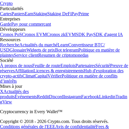
Crypto
Particularités
Cartes
Paniers
Earn
Staking
Staking DeFi
Pay
Prime
Entreprises
Garde
Pay pour commerçant
Développeurs
Cronos PoS
Cronos EVM
Cronos zkEVM
SDK Pay
SDK d'agent IA
Ressources
Recherche
Actualités du marché
Learn
Convertisseur BTC/
USD
Glossaire
Widgets de prix
Bot telegram
Politique en matière de
plaintes
Service client
Resumen de criptomonedas
Société
À propos de nous
Feuille de route
Emplois
Partenaires
Sécurité
Preuve de
réserves
Affiliation
Licences & enregistrements
Hub d'exploration des
crypto-actifs
Climat
Capital
Vérifier
Politique en matière de conflits
d’intérêts
Mises à jour
X
Actualités des
produits
Événements
Reddit
Discord
Instagram
Facebook
Linkedin
Tradin
gView
Cryptocurrency in Every Wallet™
Copyright © 2018 - 2026 Crypto.com. Tous droits réservés.
Conditions générales de l'EEE
Avis de confidentialité
Fees &