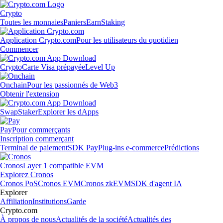
Crypto
Toutes les monnaies
Paniers
Earn
Staking
Application Crypto.com
Pour les utilisateurs du quotidien
Commencer
Crypto
Carte Visa prépayée
Level Up
Onchain
Pour les passionnés de Web3
Obtenir l'extension
Swap
Staker
Explorer les dApps
Pay
Pour commerçants
Inscription commerçant
Terminal de paiement
SDK Pay
Plug-ins e-commerce
Prédictions
Cronos
Layer 1 compatible EVM
Explorez Cronos
Cronos PoS
Cronos EVM
Cronos zkEVM
SDK d'agent IA
Explorer
Affiliation
Institutions
Garde
Crypto.com
À propos de nous
Actualités de la société
Actualités des