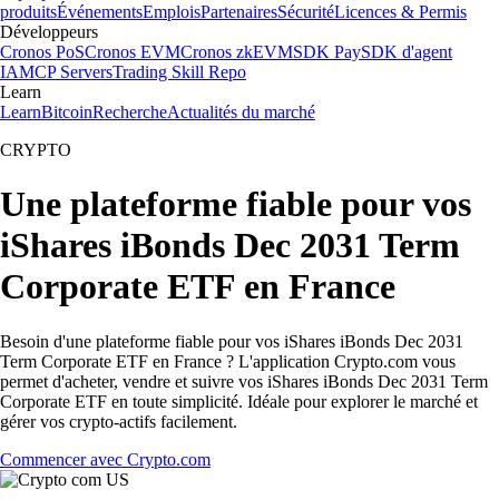
produits
Événements
Emplois
Partenaires
Sécurité
Licences & Permis
Développeurs
Cronos PoS
Cronos EVM
Cronos zkEVM
SDK Pay
SDK d'agent
IA
MCP Servers
Trading Skill Repo
Learn
Learn
Bitcoin
Recherche
Actualités du marché
CRYPTO
Une plateforme fiable pour vos
iShares iBonds Dec 2031 Term
Corporate ETF en France
Besoin d'une plateforme fiable pour vos iShares iBonds Dec 2031
Term Corporate ETF en France ? L'application Crypto.com vous
permet d'acheter, vendre et suivre vos iShares iBonds Dec 2031 Term
Corporate ETF en toute simplicité. Idéale pour explorer le marché et
gérer vos crypto-actifs facilement.
Commencer avec Crypto.com