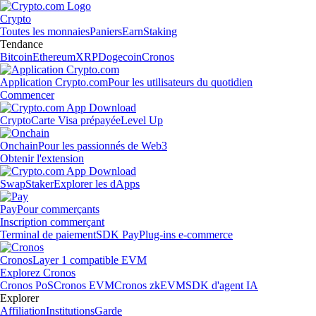
Crypto
Toutes les monnaies
Paniers
Earn
Staking
Tendance
Bitcoin
Ethereum
XRP
Dogecoin
Cronos
Application Crypto.com
Pour les utilisateurs du quotidien
Commencer
Crypto
Carte Visa prépayée
Level Up
Onchain
Pour les passionnés de Web3
Obtenir l'extension
Swap
Staker
Explorer les dApps
Pay
Pour commerçants
Inscription commerçant
Terminal de paiement
SDK Pay
Plug-ins e-commerce
Cronos
Layer 1 compatible EVM
Explorez Cronos
Cronos PoS
Cronos EVM
Cronos zkEVM
SDK d'agent IA
Explorer
Affiliation
Institutions
Garde