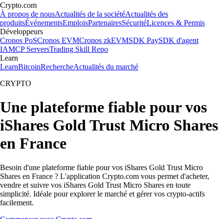
Crypto.com
À propos de nous
Actualités de la société
Actualités des
produits
Événements
Emplois
Partenaires
Sécurité
Licences & Permis
Développeurs
Cronos PoS
Cronos EVM
Cronos zkEVM
SDK Pay
SDK d'agent
IA
MCP Servers
Trading Skill Repo
Learn
Learn
Bitcoin
Recherche
Actualités du marché
CRYPTO
Une plateforme fiable pour vos
iShares Gold Trust Micro Shares
en France
Besoin d'une plateforme fiable pour vos iShares Gold Trust Micro
Shares en France ? L'application Crypto.com vous permet d'acheter,
vendre et suivre vos iShares Gold Trust Micro Shares en toute
simplicité. Idéale pour explorer le marché et gérer vos crypto-actifs
facilement.