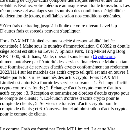
Le trading de crypto-actifs comporte des risques élevés et une forte
volatilité. Évaluez votre tolérance au risque avant toute transaction. Les
récompenses et avantages sont soumis à des conditions d'éligibilité et
de détention de jetons, modifiables selon nos conditions générales.
*Zéro frais de trading jusqu'à la limite de votre niveau Level Up.
D'autres frais et spreads peuvent s'appliquer.
Foris DAX MT Limited est une société à responsabilité limitée
constituée à Malte sous le numéro d'immatriculation C 88392 et dont le
siège social est situé au Level 7, Spinola Park, Triq Mikiel Ang Borg,
SPK 1000, St. Julians, Malte, opérant sous le nom
Crypto.com
,
dûment autorisée par l'Autorité des services financiers de Malte en tant
que fournisseur de services d'actifs crypto conformément au règlement
2023/1114 sur les marchés des actifs crypto tel qu'il est mis en œuvre à
Malte par la loi sur les marchés des actifs crypto. Foris DAX MT
Limited est autorisé à fournir les services suivants : 1. Échange d'actifs
crypto contre des fonds ; 2. Échange d'actifs crypto contre d'autres
actifs crypto ; 3. Réception et transmission d'ordres d'actifs crypto pour
le compte de clients ; 4. Exécution d'ordres d'actifs crypto pour le
compte de clients ; 5. Services de transfert d'actifs crypto pour le
compte de clients ; et 6. Conservation et administration d'actifs crypto
pour le compte de clients.
Le compte Cash est fourni par Foris MT Limited. La carte Visa