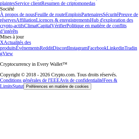
plaintes
Service client
Resumen de criptomonedas
Société
À propos de nous
Feuille de route
Emplois
Partenaires
Sécurité
Preuve de
réserves
Affiliation
Licences & enregistrements
Hub d'exploration des
crypto-actifs
Climat
Capital
Vérifier
Politique en matière de conflits
d’intérêts
Mises à jour
X
Actualités des
produits
Événements
Reddit
Discord
Instagram
Facebook
Linkedin
Tradin
gView
Cryptocurrency in Every Wallet™
Copyright © 2018 - 2026 Crypto.com. Tous droits réservés.
Conditions générales de l'EEE
Avis de confidentialité
Fees &
Limits
Statut
Préférences en matière de cookies