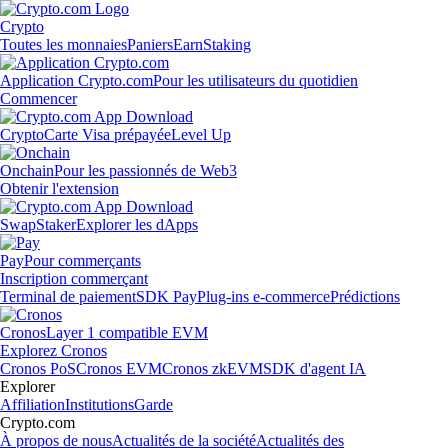
Crypto
Toutes les monnaies
Paniers
Earn
Staking
Application Crypto.com
Pour les utilisateurs du quotidien
Commencer
Crypto
Carte Visa prépayée
Level Up
Onchain
Pour les passionnés de Web3
Obtenir l'extension
Swap
Staker
Explorer les dApps
Pay
Pour commerçants
Inscription commerçant
Terminal de paiement
SDK Pay
Plug-ins e-commerce
Prédictions
Cronos
Layer 1 compatible EVM
Explorez Cronos
Cronos PoS
Cronos EVM
Cronos zkEVM
SDK d'agent IA
Explorer
Affiliation
Institutions
Garde
Crypto.com
À propos de nous
Actualités de la société
Actualités des