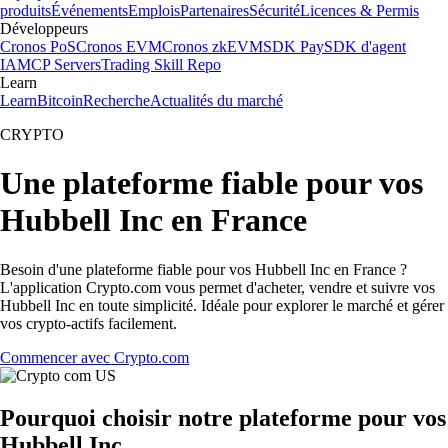
produits
Événements
Emplois
Partenaires
Sécurité
Licences & Permis
Développeurs
Cronos PoS
Cronos EVM
Cronos zkEVM
SDK Pay
SDK d'agent
IA
MCP Servers
Trading Skill Repo
Learn
Learn
Bitcoin
Recherche
Actualités du marché
CRYPTO
Une plateforme fiable pour vos
Hubbell Inc en France
Besoin d'une plateforme fiable pour vos Hubbell Inc en France ?
L'application Crypto.com vous permet d'acheter, vendre et suivre vos
Hubbell Inc en toute simplicité. Idéale pour explorer le marché et gérer
vos crypto-actifs facilement.
Commencer avec Crypto.com
Pourquoi choisir notre plateforme pour vos
Hubbell Inc