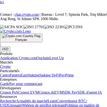
ici
.
Contact :
chat.crypto.com
| Bureau : Level 7, Spinola Park, Triq Mikiel
Ang Borg, St Julians SPK 1000 Malte.
Français
|
USD
Produits
Application Crypto.com
Onchain
Level Up
Marchés
Crypto
Particularités
Cartes
Paniers
Earn
Staking
Staking DeFi
Pay
Prime
Entreprises
Garde
Pay pour commerçant
Développeurs
Cronos PoS
Cronos EVM
Cronos zkEVM
SDK Pay
SDK d'agent IA
Ressources
Recherche
Actualités du marché
Learn
Convertisseur BTC/
USD
Glossaire
Widgets de prix
Bot telegram
Politique en matière de