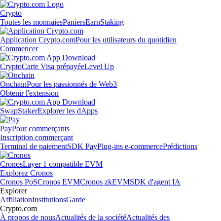
Crypto
Toutes les monnaies
Paniers
Earn
Staking
Application Crypto.com
Pour les utilisateurs du quotidien
Commencer
Crypto
Carte Visa prépayée
Level Up
Onchain
Pour les passionnés de Web3
Obtenir l'extension
Swap
Staker
Explorer les dApps
Pay
Pour commerçants
Inscription commerçant
Terminal de paiement
SDK Pay
Plug-ins e-commerce
Prédictions
Cronos
Layer 1 compatible EVM
Explorez Cronos
Cronos PoS
Cronos EVM
Cronos zkEVM
SDK d'agent IA
Explorer
Affiliation
Institutions
Garde
Crypto.com
À propos de nous
Actualités de la société
Actualités des