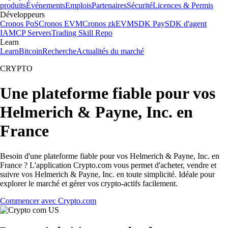
produits
Événements
Emplois
Partenaires
Sécurité
Licences & Permis
Développeurs
Cronos PoS
Cronos EVM
Cronos zkEVM
SDK Pay
SDK d'agent
IA
MCP Servers
Trading Skill Repo
Learn
Learn
Bitcoin
Recherche
Actualités du marché
CRYPTO
Une plateforme fiable pour vos
Helmerich & Payne, Inc. en
France
Besoin d'une plateforme fiable pour vos Helmerich & Payne, Inc. en
France ? L'application Crypto.com vous permet d'acheter, vendre et
suivre vos Helmerich & Payne, Inc. en toute simplicité. Idéale pour
explorer le marché et gérer vos crypto-actifs facilement.
Commencer avec Crypto.com