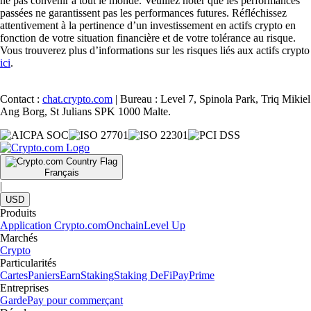
ne pas convenir à tout le monde. Veuillez noter que les performances
passées ne garantissent pas les performances futures. Réfléchissez
attentivement à la pertinence d’un investissement en actifs crypto en
fonction de votre situation financière et de votre tolérance au risque.
Vous trouverez plus d’informations sur les risques liés aux actifs crypto
ici
.
Contact :
chat.crypto.com
| Bureau : Level 7, Spinola Park, Triq Mikiel
Ang Borg, St Julians SPK 1000 Malte.
Français
|
USD
Produits
Application Crypto.com
Onchain
Level Up
Marchés
Crypto
Particularités
Cartes
Paniers
Earn
Staking
Staking DeFi
Pay
Prime
Entreprises
Garde
Pay pour commerçant