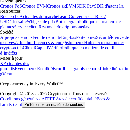
Développeurs
Cronos PoS
Cronos EVM
Cronos zkEVM
SDK Pay
SDK d'agent IA
Ressources
Recherche
Actualités du marché
Learn
Convertisseur BTC/
USD
Glossaire
Widgets de prix
Bot telegram
Politique en matière de
plaintes
Service client
Resumen de criptomonedas
Société
À propos de nous
Feuille de route
Emplois
Partenaires
Sécurité
Preuve de
réserves
Affiliation
Licences & enregistrements
Hub d'exploration des
crypto-actifs
Climat
Capital
Vérifier
Politique en matière de conflits
d’intérêts
Mises à jour
X
Actualités des
produits
Événements
Reddit
Discord
Instagram
Facebook
Linkedin
Tradin
gView
Cryptocurrency in Every Wallet™
Copyright © 2018 - 2026 Crypto.com. Tous droits réservés.
Conditions générales de l'EEE
Avis de confidentialité
Fees &
Limits
Statut
Préférences en matière de cookies