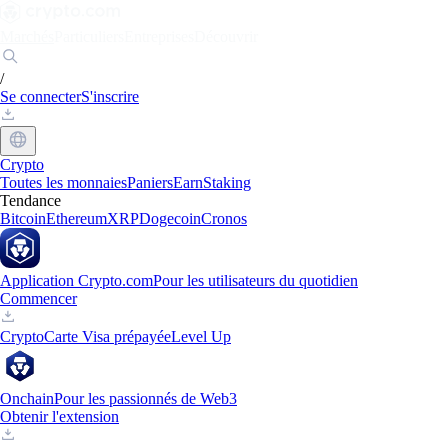
Marchés
Particuliers
Entreprises
Découvrir
/
Se connecter
S'inscrire
Crypto
Toutes les monnaies
Paniers
Earn
Staking
Tendance
Bitcoin
Ethereum
XRP
Dogecoin
Cronos
Application Crypto.com
Pour les utilisateurs du quotidien
Commencer
Crypto
Carte Visa prépayée
Level Up
Onchain
Pour les passionnés de Web3
Obtenir l'extension