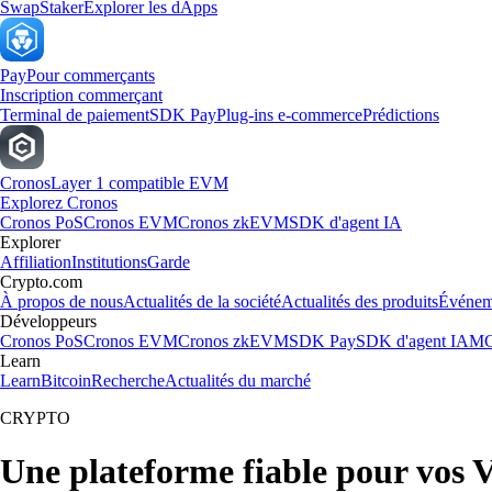
Swap
Staker
Explorer les dApps
Pay
Pour commerçants
Inscription commerçant
Terminal de paiement
SDK Pay
Plug-ins e-commerce
Prédictions
Cronos
Layer 1 compatible EVM
Explorez Cronos
Cronos PoS
Cronos EVM
Cronos zkEVM
SDK d'agent IA
Explorer
Affiliation
Institutions
Garde
Crypto.com
À propos de nous
Actualités de la société
Actualités des produits
Événem
Développeurs
Cronos PoS
Cronos EVM
Cronos zkEVM
SDK Pay
SDK d'agent IA
MC
Learn
Learn
Bitcoin
Recherche
Actualités du marché
CRYPTO
Une plateforme fiable pour vos 