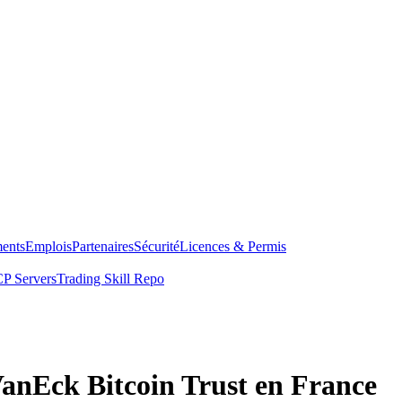
ents
Emplois
Partenaires
Sécurité
Licences & Permis
P Servers
Trading Skill Repo
VanEck Bitcoin Trust en France