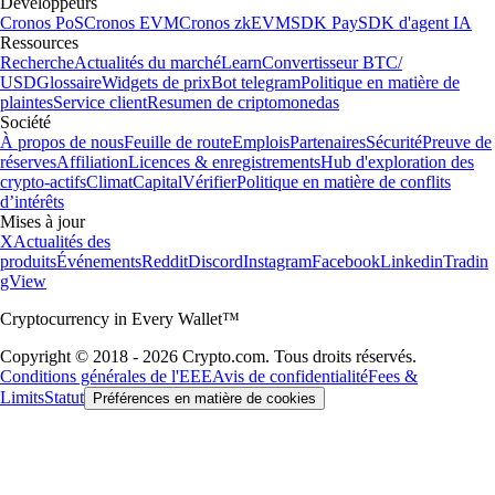
Développeurs
Cronos PoS
Cronos EVM
Cronos zkEVM
SDK Pay
SDK d'agent IA
Ressources
Recherche
Actualités du marché
Learn
Convertisseur BTC/
USD
Glossaire
Widgets de prix
Bot telegram
Politique en matière de
plaintes
Service client
Resumen de criptomonedas
Société
À propos de nous
Feuille de route
Emplois
Partenaires
Sécurité
Preuve de
réserves
Affiliation
Licences & enregistrements
Hub d'exploration des
crypto-actifs
Climat
Capital
Vérifier
Politique en matière de conflits
d’intérêts
Mises à jour
X
Actualités des
produits
Événements
Reddit
Discord
Instagram
Facebook
Linkedin
Tradin
gView
Cryptocurrency in Every Wallet™
Copyright © 2018 - 2026 Crypto.com. Tous droits réservés.
Conditions générales de l'EEE
Avis de confidentialité
Fees &
Limits
Statut
Préférences en matière de cookies