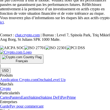
ne pas convenir à tout le monde. Veuillez noter que les performances
passées ne garantissent pas les performances futures. Réfléchissez
attentivement à la pertinence d’un investissement en actifs crypto en
fonction de votre situation financière et de votre tolérance au risque.
Vous trouverez plus d’informations sur les risques liés aux actifs crypto
ici
.
Contact :
chat.crypto.com
| Bureau : Level 7, Spinola Park, Triq Mikiel
Ang Borg, St Julians SPK 1000 Malte.
Français
|
USD
Produits
Application Crypto.com
Onchain
Level Up
Marchés
Crypto
Particularités
Cartes
Paniers
Earn
Staking
Staking DeFi
Pay
Prime
Entreprises
Garde
Pay pour commerçant