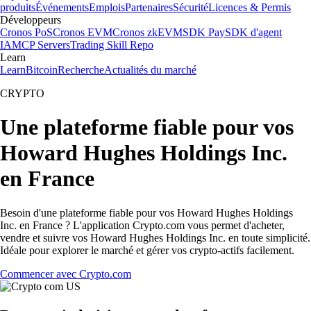
produits
Événements
Emplois
Partenaires
Sécurité
Licences & Permis
Développeurs
Cronos PoS
Cronos EVM
Cronos zkEVM
SDK Pay
SDK d'agent
IA
MCP Servers
Trading Skill Repo
Learn
Learn
Bitcoin
Recherche
Actualités du marché
CRYPTO
Une plateforme fiable pour vos
Howard Hughes Holdings Inc.
en France
Besoin d'une plateforme fiable pour vos Howard Hughes Holdings
Inc. en France ? L'application Crypto.com vous permet d'acheter,
vendre et suivre vos Howard Hughes Holdings Inc. en toute simplicité.
Idéale pour explorer le marché et gérer vos crypto-actifs facilement.
Commencer avec Crypto.com