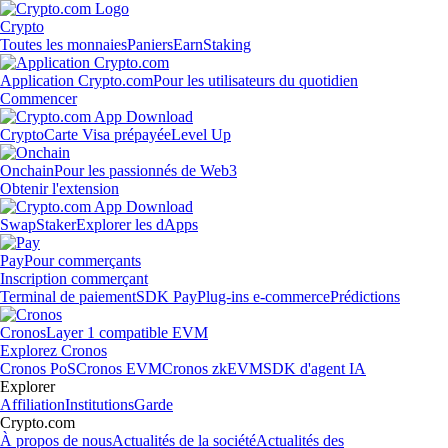
Crypto
Toutes les monnaies
Paniers
Earn
Staking
Application Crypto.com
Pour les utilisateurs du quotidien
Commencer
Crypto
Carte Visa prépayée
Level Up
Onchain
Pour les passionnés de Web3
Obtenir l'extension
Swap
Staker
Explorer les dApps
Pay
Pour commerçants
Inscription commerçant
Terminal de paiement
SDK Pay
Plug-ins e-commerce
Prédictions
Cronos
Layer 1 compatible EVM
Explorez Cronos
Cronos PoS
Cronos EVM
Cronos zkEVM
SDK d'agent IA
Explorer
Affiliation
Institutions
Garde
Crypto.com
À propos de nous
Actualités de la société
Actualités des