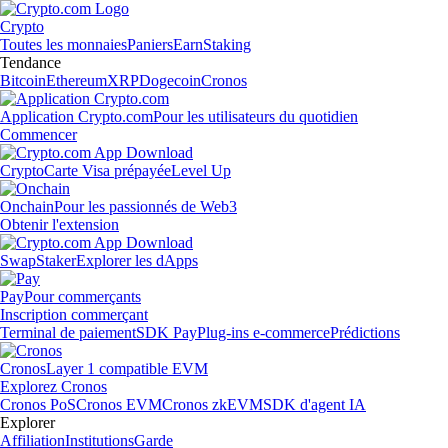
Crypto
Toutes les monnaies
Paniers
Earn
Staking
Tendance
Bitcoin
Ethereum
XRP
Dogecoin
Cronos
Application Crypto.com
Pour les utilisateurs du quotidien
Commencer
Crypto
Carte Visa prépayée
Level Up
Onchain
Pour les passionnés de Web3
Obtenir l'extension
Swap
Staker
Explorer les dApps
Pay
Pour commerçants
Inscription commerçant
Terminal de paiement
SDK Pay
Plug-ins e-commerce
Prédictions
Cronos
Layer 1 compatible EVM
Explorez Cronos
Cronos PoS
Cronos EVM
Cronos zkEVM
SDK d'agent IA
Explorer
Affiliation
Institutions
Garde