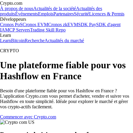
Crypto.com
À propos de nous
Actualités de la société
Actualités des
produits
Événements
Emplois
Partenaires
Sécurité
Licences & Permis
Développeurs
Cronos PoS
Cronos EVM
Cronos zkEVM
SDK Pay
SDK d'agent
IA
MCP Servers
Trading Skill Repo
Learn
Learn
Bitcoin
Recherche
Actualités du marché
CRYPTO
Une plateforme fiable pour vos
Hashflow en France
Besoin d'une plateforme fiable pour vos Hashflow en France ?
L'application Crypto.com vous permet d'acheter, vendre et suivre vos
Hashflow en toute simplicité. Idéale pour explorer le marché et gérer
vos crypto-actifs facilement.
Commencer avec Crypto.com