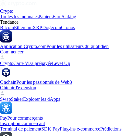
Crypto
Toutes les monnaies
Paniers
Earn
Staking
Tendance
Bitcoin
Ethereum
XRP
Dogecoin
Cronos
Application Crypto.com
Pour les utilisateurs du quotidien
Commencer
Crypto
Carte Visa prépayée
Level Up
Onchain
Pour les passionnés de Web3
Obtenir l'extension
Swap
Staker
Explorer les dApps
Pay
Pour commerçants
Inscription commerçant
Terminal de paiement
SDK Pay
Plug-ins e-commerce
Prédictions