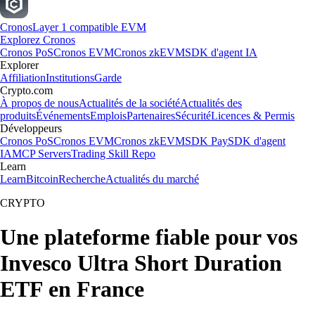
Cronos
Layer 1 compatible EVM
Explorez Cronos
Cronos PoS
Cronos EVM
Cronos zkEVM
SDK d'agent IA
Explorer
Affiliation
Institutions
Garde
Crypto.com
À propos de nous
Actualités de la société
Actualités des
produits
Événements
Emplois
Partenaires
Sécurité
Licences & Permis
Développeurs
Cronos PoS
Cronos EVM
Cronos zkEVM
SDK Pay
SDK d'agent
IA
MCP Servers
Trading Skill Repo
Learn
Learn
Bitcoin
Recherche
Actualités du marché
CRYPTO
Une plateforme fiable pour vos
Invesco Ultra Short Duration
ETF en France