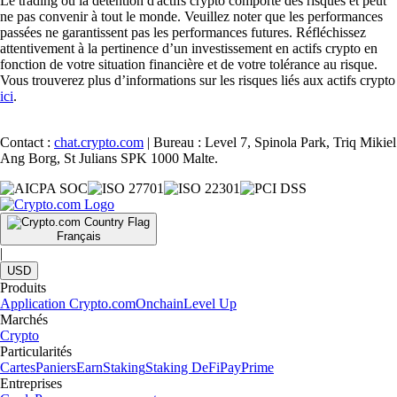
Le trading ou la détention d'actifs crypto comporte des risques et peut
ne pas convenir à tout le monde. Veuillez noter que les performances
passées ne garantissent pas les performances futures. Réfléchissez
attentivement à la pertinence d’un investissement en actifs crypto en
fonction de votre situation financière et de votre tolérance au risque.
Vous trouverez plus d’informations sur les risques liés aux actifs crypto
ici
.
Contact :
chat.crypto.com
| Bureau : Level 7, Spinola Park, Triq Mikiel
Ang Borg, St Julians SPK 1000 Malte.
Français
|
USD
Produits
Application Crypto.com
Onchain
Level Up
Marchés
Crypto
Particularités
Cartes
Paniers
Earn
Staking
Staking DeFi
Pay
Prime
Entreprises