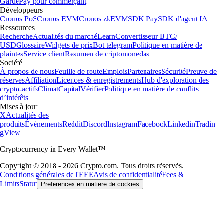
Garde
Pay pour commerçant
Développeurs
Cronos PoS
Cronos EVM
Cronos zkEVM
SDK Pay
SDK d'agent IA
Ressources
Recherche
Actualités du marché
Learn
Convertisseur BTC/
USD
Glossaire
Widgets de prix
Bot telegram
Politique en matière de
plaintes
Service client
Resumen de criptomonedas
Société
À propos de nous
Feuille de route
Emplois
Partenaires
Sécurité
Preuve de
réserves
Affiliation
Licences & enregistrements
Hub d'exploration des
crypto-actifs
Climat
Capital
Vérifier
Politique en matière de conflits
d’intérêts
Mises à jour
X
Actualités des
produits
Événements
Reddit
Discord
Instagram
Facebook
Linkedin
Tradin
gView
Cryptocurrency in Every Wallet™
Copyright © 2018 - 2026 Crypto.com. Tous droits réservés.
Conditions générales de l'EEE
Avis de confidentialité
Fees &
Limits
Statut
Préférences en matière de cookies