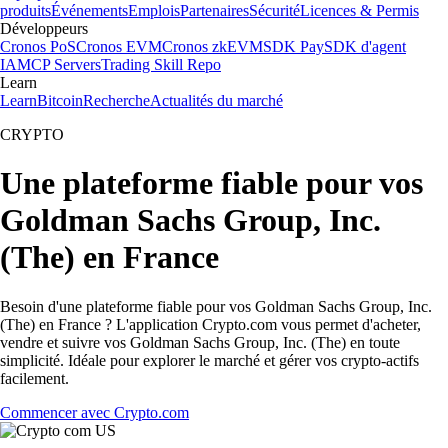
produits
Événements
Emplois
Partenaires
Sécurité
Licences & Permis
Développeurs
Cronos PoS
Cronos EVM
Cronos zkEVM
SDK Pay
SDK d'agent
IA
MCP Servers
Trading Skill Repo
Learn
Learn
Bitcoin
Recherche
Actualités du marché
CRYPTO
Une plateforme fiable pour vos
Goldman Sachs Group, Inc.
(The) en France
Besoin d'une plateforme fiable pour vos Goldman Sachs Group, Inc.
(The) en France ? L'application Crypto.com vous permet d'acheter,
vendre et suivre vos Goldman Sachs Group, Inc. (The) en toute
simplicité. Idéale pour explorer le marché et gérer vos crypto-actifs
facilement.
Commencer avec Crypto.com