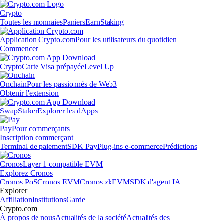
Crypto
Toutes les monnaies
Paniers
Earn
Staking
Application Crypto.com
Pour les utilisateurs du quotidien
Commencer
Crypto
Carte Visa prépayée
Level Up
Onchain
Pour les passionnés de Web3
Obtenir l'extension
Swap
Staker
Explorer les dApps
Pay
Pour commerçants
Inscription commerçant
Terminal de paiement
SDK Pay
Plug-ins e-commerce
Prédictions
Cronos
Layer 1 compatible EVM
Explorez Cronos
Cronos PoS
Cronos EVM
Cronos zkEVM
SDK d'agent IA
Explorer
Affiliation
Institutions
Garde
Crypto.com
À propos de nous
Actualités de la société
Actualités des