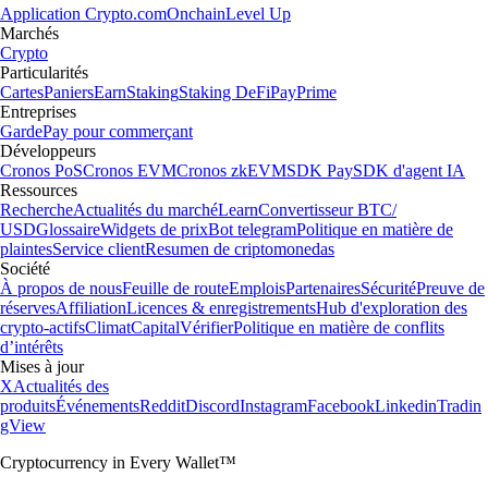
Application Crypto.com
Onchain
Level Up
Marchés
Crypto
Particularités
Cartes
Paniers
Earn
Staking
Staking DeFi
Pay
Prime
Entreprises
Garde
Pay pour commerçant
Développeurs
Cronos PoS
Cronos EVM
Cronos zkEVM
SDK Pay
SDK d'agent IA
Ressources
Recherche
Actualités du marché
Learn
Convertisseur BTC/
USD
Glossaire
Widgets de prix
Bot telegram
Politique en matière de
plaintes
Service client
Resumen de criptomonedas
Société
À propos de nous
Feuille de route
Emplois
Partenaires
Sécurité
Preuve de
réserves
Affiliation
Licences & enregistrements
Hub d'exploration des
crypto-actifs
Climat
Capital
Vérifier
Politique en matière de conflits
d’intérêts
Mises à jour
X
Actualités des
produits
Événements
Reddit
Discord
Instagram
Facebook
Linkedin
Tradin
gView
Cryptocurrency in Every Wallet™