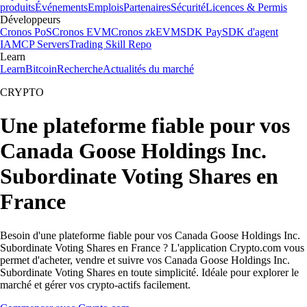
produits
Événements
Emplois
Partenaires
Sécurité
Licences & Permis
Développeurs
Cronos PoS
Cronos EVM
Cronos zkEVM
SDK Pay
SDK d'agent
IA
MCP Servers
Trading Skill Repo
Learn
Learn
Bitcoin
Recherche
Actualités du marché
CRYPTO
Une plateforme fiable pour vos
Canada Goose Holdings Inc.
Subordinate Voting Shares en
France
Besoin d'une plateforme fiable pour vos Canada Goose Holdings Inc.
Subordinate Voting Shares en France ? L'application Crypto.com vous
permet d'acheter, vendre et suivre vos Canada Goose Holdings Inc.
Subordinate Voting Shares en toute simplicité. Idéale pour explorer le
marché et gérer vos crypto-actifs facilement.