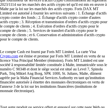
que fournisseur de services d'actifs crypto conformément au règlement
2023/1114 sur les marchés des actifs crypto tel qu'il est mis en œuvre à
Malte par la loi sur les marchés des actifs crypto. Foris DAX MT
Limited est autorisé à fournir les services suivants : 1. Échange d'actifs
crypto contre des fonds ; 2. Échange d'actifs crypto contre d'autres
actifs crypto ; 3. Réception et transmission d'ordres d'actifs crypto pour
le compte de clients ; 4. Exécution d'ordres d'actifs crypto pour le
compte de clients ; 5. Services de transfert d'actifs crypto pour le
compte de clients ; et 6. Conservation et administration d'actifs crypto
pour le compte de clients.
Le compte Cash est fourni par Foris MT Limited. La carte Visa
Crypto.com
est émise et promue par Foris MT Limited en vertu de sa
licence Visa Principal Member (émission). Foris MT Limited est une
société à responsabilité limitée constituée à Malte, immatriculée sous le
numéro C 90348 et dont le siège social est situé au Level 7, Spinola
Park, Triq Mikiel Ang Borg, SPK 1000, St. Julians, Malte, dûment
agréée par la Malta Financial Services Authority en tant qu'institution
financière autorisée à émettre des monnaies électroniques en vertu de
l'annexe 3 de la loi sur les institutions financières (institutions de
monnaie électronique).
Tout autre produit ou service offert et annoncé sur cette page Web ou