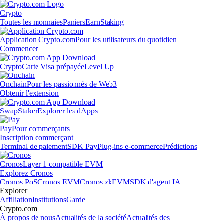
Crypto
Toutes les monnaies
Paniers
Earn
Staking
Application Crypto.com
Pour les utilisateurs du quotidien
Commencer
Crypto
Carte Visa prépayée
Level Up
Onchain
Pour les passionnés de Web3
Obtenir l'extension
Swap
Staker
Explorer les dApps
Pay
Pour commerçants
Inscription commerçant
Terminal de paiement
SDK Pay
Plug-ins e-commerce
Prédictions
Cronos
Layer 1 compatible EVM
Explorez Cronos
Cronos PoS
Cronos EVM
Cronos zkEVM
SDK d'agent IA
Explorer
Affiliation
Institutions
Garde
Crypto.com
À propos de nous
Actualités de la société
Actualités des