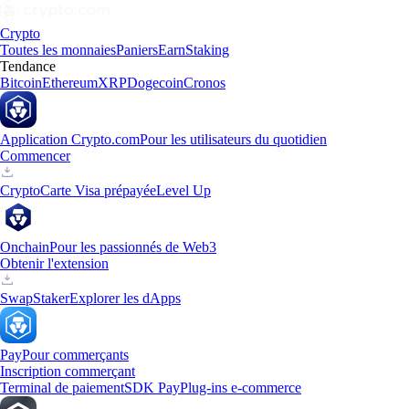
Crypto
Toutes les monnaies
Paniers
Earn
Staking
Tendance
Bitcoin
Ethereum
XRP
Dogecoin
Cronos
Application Crypto.com
Pour les utilisateurs du quotidien
Commencer
Crypto
Carte Visa prépayée
Level Up
Onchain
Pour les passionnés de Web3
Obtenir l'extension
Swap
Staker
Explorer les dApps
Pay
Pour commerçants
Inscription commerçant
Terminal de paiement
SDK Pay
Plug-ins e-commerce