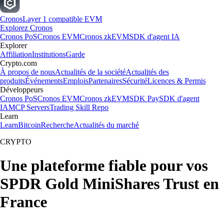
Cronos
Layer 1 compatible EVM
Explorez Cronos
Cronos PoS
Cronos EVM
Cronos zkEVM
SDK d'agent IA
Explorer
Affiliation
Institutions
Garde
Crypto.com
À propos de nous
Actualités de la société
Actualités des
produits
Événements
Emplois
Partenaires
Sécurité
Licences & Permis
Développeurs
Cronos PoS
Cronos EVM
Cronos zkEVM
SDK Pay
SDK d'agent
IA
MCP Servers
Trading Skill Repo
Learn
Learn
Bitcoin
Recherche
Actualités du marché
CRYPTO
Une plateforme fiable pour vos
SPDR Gold MiniShares Trust en
France