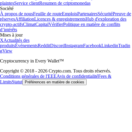
plaintes
Service client
Resumen de criptomonedas
Société
À propos de nous
Feuille de route
Emplois
Partenaires
Sécurité
Preuve de
réserves
Affiliation
Licences & enregistrements
Hub d'exploration des
crypto-actifs
Climat
Capital
Vérifier
Politique en matière de conflits
d’intérêts
Mises à jour
X
Actualités des
produits
Événements
Reddit
Discord
Instagram
Facebook
Linkedin
Tradin
gView
Cryptocurrency in Every Wallet™
Copyright © 2018 - 2026 Crypto.com. Tous droits réservés.
Conditions générales de l'EEE
Avis de confidentialité
Fees &
Limits
Statut
Préférences en matière de cookies