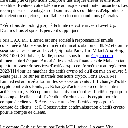
Le trading de crypto-actifs comporte des risques élevés et une forte
volatilité. Évaluez votre tolérance au risque avant toute transaction. Les
récompenses et avantages sont soumis à des conditions d'éligibilité et
de détention de jetons, modifiables selon nos conditions générales.
*Zéro frais de trading jusqu'à la limite de votre niveau Level Up.
D'autres frais et spreads peuvent s'appliquer.
Foris DAX MT Limited est une société à responsabilité limitée
constituée à Malte sous le numéro d'immatriculation C 88392 et dont le
siège social est situé au Level 7, Spinola Park, Triq Mikiel Ang Borg,
SPK 1000, St. Julians, Malte, opérant sous le nom
Crypto.com
,
dûment autorisée par l'Autorité des services financiers de Malte en tant
que fournisseur de services d'actifs crypto conformément au règlement
2023/1114 sur les marchés des actifs crypto tel qu'il est mis en œuvre à
Malte par la loi sur les marchés des actifs crypto. Foris DAX MT
Limited est autorisé à fournir les services suivants : 1. Échange d'actifs
crypto contre des fonds ; 2. Échange d'actifs crypto contre d'autres
actifs crypto ; 3. Réception et transmission d'ordres d'actifs crypto pour
le compte de clients ; 4. Exécution d'ordres d'actifs crypto pour le
compte de clients ; 5. Services de transfert d'actifs crypto pour le
compte de clients ; et 6. Conservation et administration d'actifs crypto
pour le compte de clients.
Le compte Cash est fourni par Foris MT Limited. La carte Visa