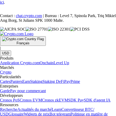
ici
.
Contact :
chat.crypto.com
| Bureau : Level 7, Spinola Park, Triq Mikiel
Ang Borg, St Julians SPK 1000 Malte.
Français
|
USD
Produits
Application Crypto.com
Onchain
Level Up
Marchés
Crypto
Particularités
Cartes
Paniers
Earn
Staking
Staking DeFi
Pay
Prime
Entreprises
Garde
Pay pour commerçant
Développeurs
Cronos PoS
Cronos EVM
Cronos zkEVM
SDK Pay
SDK d'agent IA
Ressources
Recherche
Actualités du marché
Learn
Convertisseur BTC/
USD
Glossaire
Widgets de prix
Bot telegram
Politique en matière de