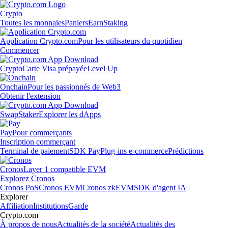
Crypto
Toutes les monnaies
Paniers
Earn
Staking
Application Crypto.com
Pour les utilisateurs du quotidien
Commencer
Crypto
Carte Visa prépayée
Level Up
Onchain
Pour les passionnés de Web3
Obtenir l'extension
Swap
Staker
Explorer les dApps
Pay
Pour commerçants
Inscription commerçant
Terminal de paiement
SDK Pay
Plug-ins e-commerce
Prédictions
Cronos
Layer 1 compatible EVM
Explorez Cronos
Cronos PoS
Cronos EVM
Cronos zkEVM
SDK d'agent IA
Explorer
Affiliation
Institutions
Garde
Crypto.com
À propos de nous
Actualités de la société
Actualités des