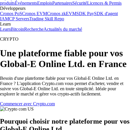
produits
Événements
Emplois
Partenaires
Sécurité
Licences & Permis
Développeurs
Cronos PoS
Cronos EVM
Cronos zkEVM
SDK Pay
SDK d'agent
IA
MCP Servers
Trading Skill Repo
Learn
Learn
Bitcoin
Recherche
Actualités du marché
CRYPTO
Une plateforme fiable pour vos
Global-E Online Ltd. en France
Besoin d'une plateforme fiable pour vos Global-E Online Ltd. en
France ? L'application Crypto.com vous permet d'acheter, vendre et
suivre vos Global-E Online Ltd. en toute simplicité. Idéale pour
explorer le marché et gérer vos crypto-actifs facilement.
Commencer avec Crypto.com
Pourquoi choisir notre plateforme pour vos
Global-E Online Ltd.