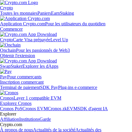
Crypto
Toutes les monnaies
Paniers
Earn
Staking
Application Crypto.com
Pour les utilisateurs du quotidien
Commencer
Crypto
Carte Visa prépayée
Level Up
Onchain
Pour les passionnés de Web3
Obtenir l'extension
Swap
Staker
Explorer les dApps
Pay
Pour commerçants
Inscription commerçant
Terminal de paiement
SDK Pay
Plug-ins e-commerce
Cronos
Layer 1 compatible EVM
Explorez Cronos
Cronos PoS
Cronos EVM
Cronos zkEVM
SDK d'agent IA
Explorer
Affiliation
Institutions
Garde
Crypto.com
À propos de nous
Actualités de la société
Actualités des