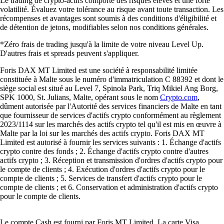
Le trading de crypto-actifs comporte des risques élevés et une forte
volatilité. Évaluez votre tolérance au risque avant toute transaction. Les
récompenses et avantages sont soumis à des conditions d'éligibilité et
de détention de jetons, modifiables selon nos conditions générales.
*Zéro frais de trading jusqu'à la limite de votre niveau Level Up.
D'autres frais et spreads peuvent s'appliquer.
Foris DAX MT Limited est une société à responsabilité limitée
constituée à Malte sous le numéro d'immatriculation C 88392 et dont le
siège social est situé au Level 7, Spinola Park, Triq Mikiel Ang Borg,
SPK 1000, St. Julians, Malte, opérant sous le nom
Crypto.com
,
dûment autorisée par l'Autorité des services financiers de Malte en tant
que fournisseur de services d'actifs crypto conformément au règlement
2023/1114 sur les marchés des actifs crypto tel qu'il est mis en œuvre à
Malte par la loi sur les marchés des actifs crypto. Foris DAX MT
Limited est autorisé à fournir les services suivants : 1. Échange d'actifs
crypto contre des fonds ; 2. Échange d'actifs crypto contre d'autres
actifs crypto ; 3. Réception et transmission d'ordres d'actifs crypto pour
le compte de clients ; 4. Exécution d'ordres d'actifs crypto pour le
compte de clients ; 5. Services de transfert d'actifs crypto pour le
compte de clients ; et 6. Conservation et administration d'actifs crypto
pour le compte de clients.
Le compte Cash est fourni par Foris MT Limited. La carte Visa