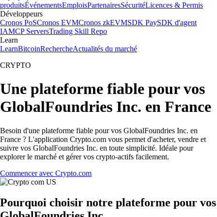
produits
Événements
Emplois
Partenaires
Sécurité
Licences & Permis
Développeurs
Cronos PoS
Cronos EVM
Cronos zkEVM
SDK Pay
SDK d'agent
IA
MCP Servers
Trading Skill Repo
Learn
Learn
Bitcoin
Recherche
Actualités du marché
CRYPTO
Une plateforme fiable pour vos
GlobalFoundries Inc. en France
Besoin d'une plateforme fiable pour vos GlobalFoundries Inc. en
France ? L'application Crypto.com vous permet d'acheter, vendre et
suivre vos GlobalFoundries Inc. en toute simplicité. Idéale pour
explorer le marché et gérer vos crypto-actifs facilement.
Commencer avec Crypto.com
Pourquoi choisir notre plateforme pour vos
GlobalFoundries Inc.