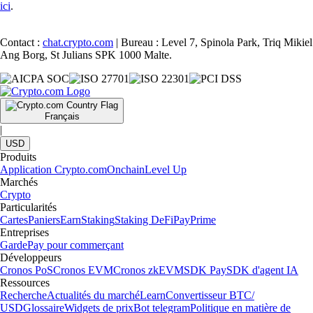
ici
.
Contact :
chat.crypto.com
| Bureau : Level 7, Spinola Park, Triq Mikiel
Ang Borg, St Julians SPK 1000 Malte.
Français
|
USD
Produits
Application Crypto.com
Onchain
Level Up
Marchés
Crypto
Particularités
Cartes
Paniers
Earn
Staking
Staking DeFi
Pay
Prime
Entreprises
Garde
Pay pour commerçant
Développeurs
Cronos PoS
Cronos EVM
Cronos zkEVM
SDK Pay
SDK d'agent IA
Ressources
Recherche
Actualités du marché
Learn
Convertisseur BTC/
USD
Glossaire
Widgets de prix
Bot telegram
Politique en matière de