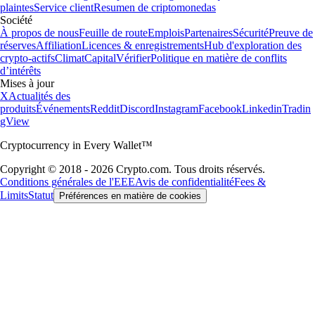
plaintes
Service client
Resumen de criptomonedas
Société
À propos de nous
Feuille de route
Emplois
Partenaires
Sécurité
Preuve de
réserves
Affiliation
Licences & enregistrements
Hub d'exploration des
crypto-actifs
Climat
Capital
Vérifier
Politique en matière de conflits
d’intérêts
Mises à jour
X
Actualités des
produits
Événements
Reddit
Discord
Instagram
Facebook
Linkedin
Tradin
gView
Cryptocurrency in Every Wallet™
Copyright © 2018 - 2026 Crypto.com. Tous droits réservés.
Conditions générales de l'EEE
Avis de confidentialité
Fees &
Limits
Statut
Préférences en matière de cookies