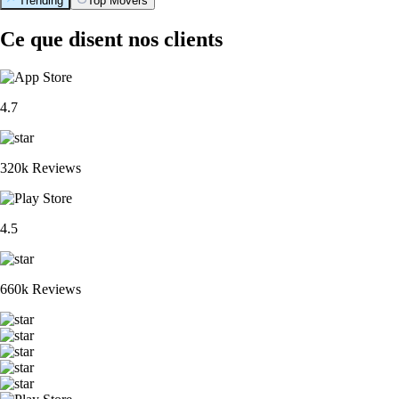
Trending
Top Movers
Ce que disent nos clients
4.7
320k Reviews
4.5
660k Reviews