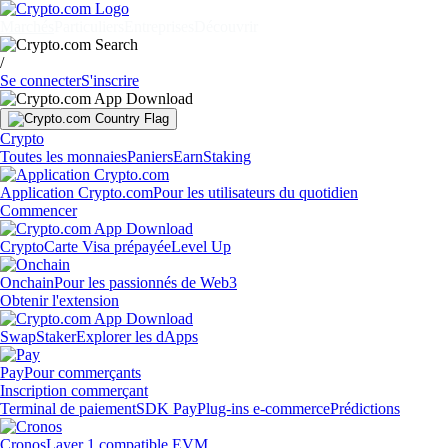
Marchés
Particuliers
Entreprises
Découvrir
/
Se connecter
S'inscrire
Crypto
Toutes les monnaies
Paniers
Earn
Staking
Application Crypto.com
Pour les utilisateurs du quotidien
Commencer
Crypto
Carte Visa prépayée
Level Up
Onchain
Pour les passionnés de Web3
Obtenir l'extension
Swap
Staker
Explorer les dApps
Pay
Pour commerçants
Inscription commerçant
Terminal de paiement
SDK Pay
Plug-ins e-commerce
Prédictions
Cronos
Layer 1 compatible EVM