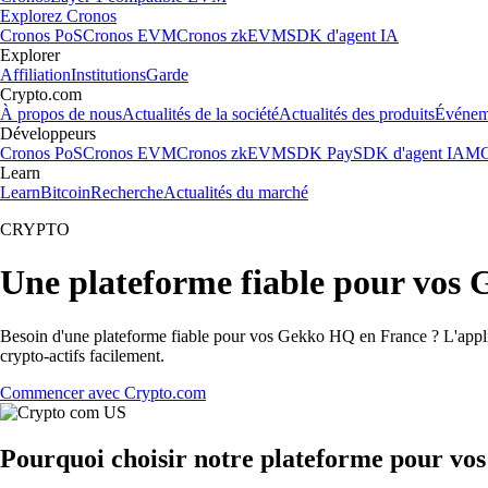
Explorez Cronos
Cronos PoS
Cronos EVM
Cronos zkEVM
SDK d'agent IA
Explorer
Affiliation
Institutions
Garde
Crypto.com
À propos de nous
Actualités de la société
Actualités des produits
Événem
Développeurs
Cronos PoS
Cronos EVM
Cronos zkEVM
SDK Pay
SDK d'agent IA
MC
Learn
Learn
Bitcoin
Recherche
Actualités du marché
CRYPTO
Une plateforme fiable pour vos
Besoin d'une plateforme fiable pour vos Gekko HQ en France ? L'applic
crypto-actifs facilement.
Commencer avec Crypto.com
Pourquoi choisir notre plateforme pour v