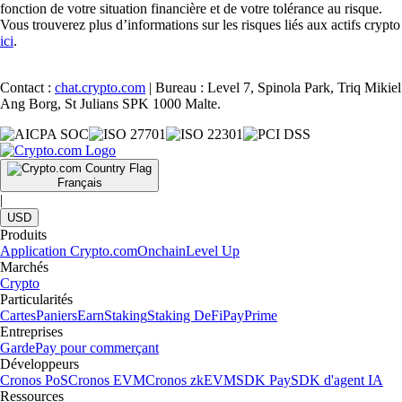
fonction de votre situation financière et de votre tolérance au risque.
Vous trouverez plus d’informations sur les risques liés aux actifs crypto
ici
.
Contact :
chat.crypto.com
| Bureau : Level 7, Spinola Park, Triq Mikiel
Ang Borg, St Julians SPK 1000 Malte.
Français
|
USD
Produits
Application Crypto.com
Onchain
Level Up
Marchés
Crypto
Particularités
Cartes
Paniers
Earn
Staking
Staking DeFi
Pay
Prime
Entreprises
Garde
Pay pour commerçant
Développeurs
Cronos PoS
Cronos EVM
Cronos zkEVM
SDK Pay
SDK d'agent IA
Ressources