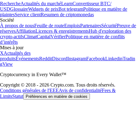
Recherche
Actualités du marché
Learn
Convertisseur BTC/
USD
Glossaire
Widgets de prix
Bot telegram
Politique en matière de
plaintes
Service client
Resumen de criptomonedas
Société
À propos de nous
Feuille de route
Emplois
Partenaires
Sécurité
Preuve de
réserves
Affiliation
Licences & enregistrements
Hub d'exploration des
crypto-actifs
Climat
Capital
Vérifier
Politique en matière de conflits
d’intérêts
Mises à jour
X
Actualités des
produits
Événements
Reddit
Discord
Instagram
Facebook
Linkedin
Tradin
gView
Cryptocurrency in Every Wallet™
Copyright © 2018 - 2026 Crypto.com. Tous droits réservés.
Conditions générales de l'EEE
Avis de confidentialité
Fees &
Limits
Statut
Préférences en matière de cookies