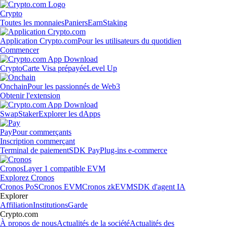
Crypto
Toutes les monnaies
Paniers
Earn
Staking
Application Crypto.com
Pour les utilisateurs du quotidien
Commencer
Crypto
Carte Visa prépayée
Level Up
Onchain
Pour les passionnés de Web3
Obtenir l'extension
Swap
Staker
Explorer les dApps
Pay
Pour commerçants
Inscription commerçant
Terminal de paiement
SDK Pay
Plug-ins e-commerce
Cronos
Layer 1 compatible EVM
Explorez Cronos
Cronos PoS
Cronos EVM
Cronos zkEVM
SDK d'agent IA
Explorer
Affiliation
Institutions
Garde
Crypto.com
À propos de nous
Actualités de la société
Actualités des