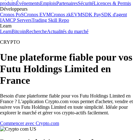
produits
Événements
Emplois
Partenaires
Sécurité
Licences & Permis
Développeurs
Cronos PoS
Cronos EVM
Cronos zkEVM
SDK Pay
SDK d'agent
IA
MCP Servers
Trading Skill Repo
Learn
Learn
Bitcoin
Recherche
Actualités du marché
CRYPTO
Une plateforme fiable pour vos
Futu Holdings Limited en
France
Besoin d'une plateforme fiable pour vos Futu Holdings Limited en
France ? L'application Crypto.com vous permet d'acheter, vendre et
suivre vos Futu Holdings Limited en toute simplicité. Idéale pour
explorer le marché et gérer vos crypto-actifs facilement.
Commencer avec Crypto.com