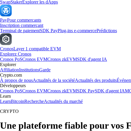
Swap
Staker
Explorer les dApps
Pay
Pour commerçants
Inscription commerçant
Terminal de paiement
SDK Pay
Plug-ins e-commerce
Prédictions
Cronos
Layer 1 compatible EVM
Explorez Cronos
Cronos PoS
Cronos EVM
Cronos zkEVM
SDK d'agent IA
Explorer
Affiliation
Institutions
Garde
Crypto.com
À propos de nous
Actualités de la société
Actualités des produits
Événem
Développeurs
Cronos PoS
Cronos EVM
Cronos zkEVM
SDK Pay
SDK d'agent IA
MC
Learn
Learn
Bitcoin
Recherche
Actualités du marché
CRYPTO
Une plateforme fiable pour vos 