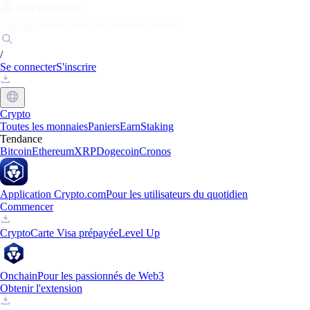
Marchés
Particuliers
Entreprises
Découvrir
/
Se connecter
S'inscrire
Crypto
Toutes les monnaies
Paniers
Earn
Staking
Tendance
Bitcoin
Ethereum
XRP
Dogecoin
Cronos
Application Crypto.com
Pour les utilisateurs du quotidien
Commencer
Crypto
Carte Visa prépayée
Level Up
Onchain
Pour les passionnés de Web3
Obtenir l'extension