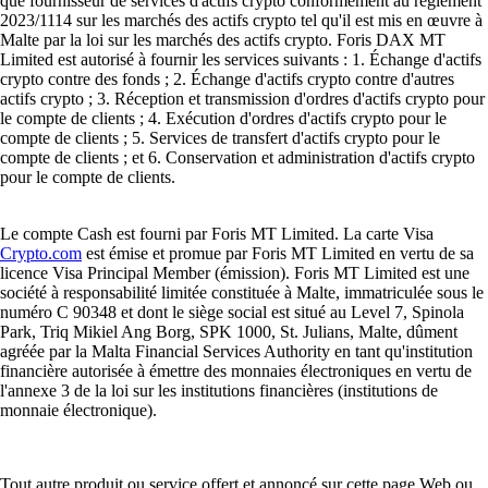
que fournisseur de services d'actifs crypto conformément au règlement
2023/1114 sur les marchés des actifs crypto tel qu'il est mis en œuvre à
Malte par la loi sur les marchés des actifs crypto. Foris DAX MT
Limited est autorisé à fournir les services suivants : 1. Échange d'actifs
crypto contre des fonds ; 2. Échange d'actifs crypto contre d'autres
actifs crypto ; 3. Réception et transmission d'ordres d'actifs crypto pour
le compte de clients ; 4. Exécution d'ordres d'actifs crypto pour le
compte de clients ; 5. Services de transfert d'actifs crypto pour le
compte de clients ; et 6. Conservation et administration d'actifs crypto
pour le compte de clients.
Le compte Cash est fourni par Foris MT Limited. La carte Visa
Crypto.com
est émise et promue par Foris MT Limited en vertu de sa
licence Visa Principal Member (émission). Foris MT Limited est une
société à responsabilité limitée constituée à Malte, immatriculée sous le
numéro C 90348 et dont le siège social est situé au Level 7, Spinola
Park, Triq Mikiel Ang Borg, SPK 1000, St. Julians, Malte, dûment
agréée par la Malta Financial Services Authority en tant qu'institution
financière autorisée à émettre des monnaies électroniques en vertu de
l'annexe 3 de la loi sur les institutions financières (institutions de
monnaie électronique).
Tout autre produit ou service offert et annoncé sur cette page Web ou