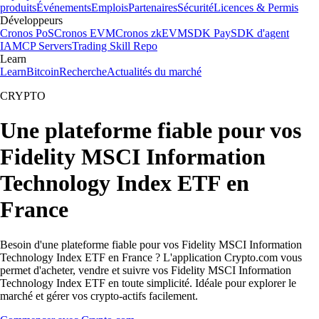
produits
Événements
Emplois
Partenaires
Sécurité
Licences & Permis
Développeurs
Cronos PoS
Cronos EVM
Cronos zkEVM
SDK Pay
SDK d'agent
IA
MCP Servers
Trading Skill Repo
Learn
Learn
Bitcoin
Recherche
Actualités du marché
CRYPTO
Une plateforme fiable pour vos
Fidelity MSCI Information
Technology Index ETF en
France
Besoin d'une plateforme fiable pour vos Fidelity MSCI Information
Technology Index ETF en France ? L'application Crypto.com vous
permet d'acheter, vendre et suivre vos Fidelity MSCI Information
Technology Index ETF en toute simplicité. Idéale pour explorer le
marché et gérer vos crypto-actifs facilement.