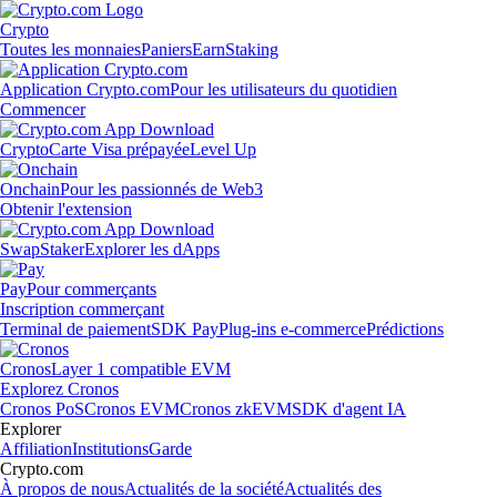
Crypto
Toutes les monnaies
Paniers
Earn
Staking
Application Crypto.com
Pour les utilisateurs du quotidien
Commencer
Crypto
Carte Visa prépayée
Level Up
Onchain
Pour les passionnés de Web3
Obtenir l'extension
Swap
Staker
Explorer les dApps
Pay
Pour commerçants
Inscription commerçant
Terminal de paiement
SDK Pay
Plug-ins e-commerce
Prédictions
Cronos
Layer 1 compatible EVM
Explorez Cronos
Cronos PoS
Cronos EVM
Cronos zkEVM
SDK d'agent IA
Explorer
Affiliation
Institutions
Garde
Crypto.com
À propos de nous
Actualités de la société
Actualités des