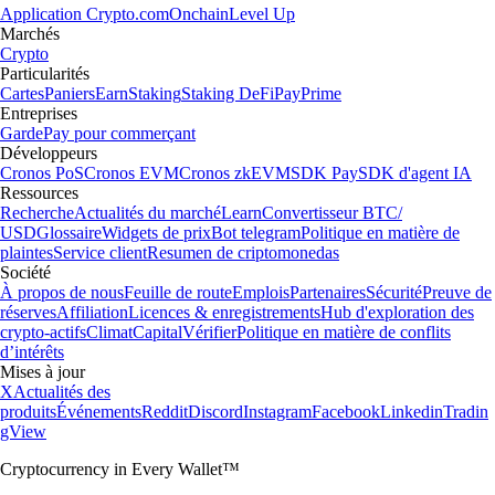
Application Crypto.com
Onchain
Level Up
Marchés
Crypto
Particularités
Cartes
Paniers
Earn
Staking
Staking DeFi
Pay
Prime
Entreprises
Garde
Pay pour commerçant
Développeurs
Cronos PoS
Cronos EVM
Cronos zkEVM
SDK Pay
SDK d'agent IA
Ressources
Recherche
Actualités du marché
Learn
Convertisseur BTC/
USD
Glossaire
Widgets de prix
Bot telegram
Politique en matière de
plaintes
Service client
Resumen de criptomonedas
Société
À propos de nous
Feuille de route
Emplois
Partenaires
Sécurité
Preuve de
réserves
Affiliation
Licences & enregistrements
Hub d'exploration des
crypto-actifs
Climat
Capital
Vérifier
Politique en matière de conflits
d’intérêts
Mises à jour
X
Actualités des
produits
Événements
Reddit
Discord
Instagram
Facebook
Linkedin
Tradin
gView
Cryptocurrency in Every Wallet™