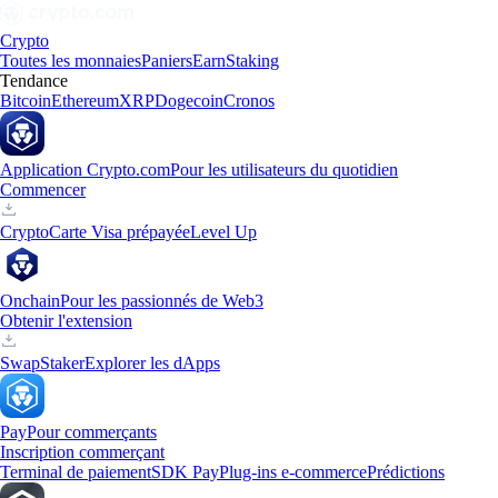
Crypto
Toutes les monnaies
Paniers
Earn
Staking
Tendance
Bitcoin
Ethereum
XRP
Dogecoin
Cronos
Application Crypto.com
Pour les utilisateurs du quotidien
Commencer
Crypto
Carte Visa prépayée
Level Up
Onchain
Pour les passionnés de Web3
Obtenir l'extension
Swap
Staker
Explorer les dApps
Pay
Pour commerçants
Inscription commerçant
Terminal de paiement
SDK Pay
Plug-ins e-commerce
Prédictions