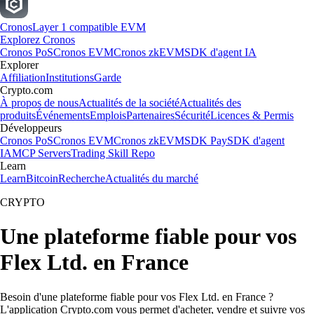
Cronos
Layer 1 compatible EVM
Explorez Cronos
Cronos PoS
Cronos EVM
Cronos zkEVM
SDK d'agent IA
Explorer
Affiliation
Institutions
Garde
Crypto.com
À propos de nous
Actualités de la société
Actualités des
produits
Événements
Emplois
Partenaires
Sécurité
Licences & Permis
Développeurs
Cronos PoS
Cronos EVM
Cronos zkEVM
SDK Pay
SDK d'agent
IA
MCP Servers
Trading Skill Repo
Learn
Learn
Bitcoin
Recherche
Actualités du marché
CRYPTO
Une plateforme fiable pour vos
Flex Ltd. en France
Besoin d'une plateforme fiable pour vos Flex Ltd. en France ?
L'application Crypto.com vous permet d'acheter, vendre et suivre vos