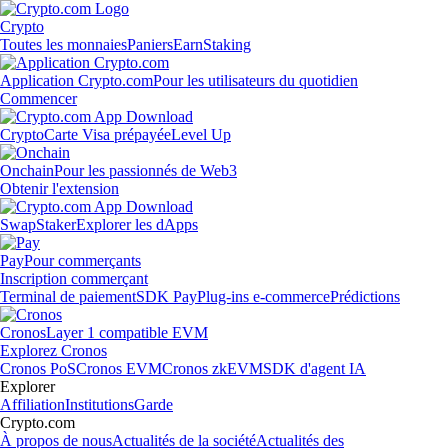
Crypto
Toutes les monnaies
Paniers
Earn
Staking
Application Crypto.com
Pour les utilisateurs du quotidien
Commencer
Crypto
Carte Visa prépayée
Level Up
Onchain
Pour les passionnés de Web3
Obtenir l'extension
Swap
Staker
Explorer les dApps
Pay
Pour commerçants
Inscription commerçant
Terminal de paiement
SDK Pay
Plug-ins e-commerce
Prédictions
Cronos
Layer 1 compatible EVM
Explorez Cronos
Cronos PoS
Cronos EVM
Cronos zkEVM
SDK d'agent IA
Explorer
Affiliation
Institutions
Garde
Crypto.com
À propos de nous
Actualités de la société
Actualités des