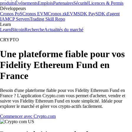
produits
Événements
Emplois
Partenaires
Sécurité
Licences & Permis
Développeurs
Cronos PoS
Cronos EVM
Cronos zkEVM
SDK Pay
SDK d'agent
IA
MCP Servers
Trading Skill Repo
Learn
Learn
Bitcoin
Recherche
Actualités du marché
CRYPTO
Une plateforme fiable pour vos
Fidelity Ethereum Fund en
France
Besoin d'une plateforme fiable pour vos Fidelity Ethereum Fund en
France ? L'application Crypto.com vous permet d'acheter, vendre et
suivre vos Fidelity Ethereum Fund en toute simplicité. Idéale pour
explorer le marché et gérer vos crypto-actifs facilement.
Commencer avec Crypto.com