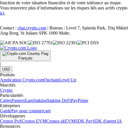
fonction de votre situation financière et de votre tolérance au risque.
Vous trouverez plus d’informations sur les risques liés aux actifs crypto
ici
.
Contact :
chat.crypto.com
| Bureau : Level 7, Spinola Park, Triq Mikiel
Ang Borg, St Julians SPK 1000 Malte.
Français
|
USD
Produits
Application Crypto.com
Onchain
Level Up
Marchés
Crypto
Particularités
Cartes
Paniers
Earn
Staking
Staking DeFi
Pay
Prime
Entreprises
Garde
Pay pour commerçant
Développeurs
Cronos PoS
Cronos EVM
Cronos zkEVM
SDK Pay
SDK d'agent IA
Ressources