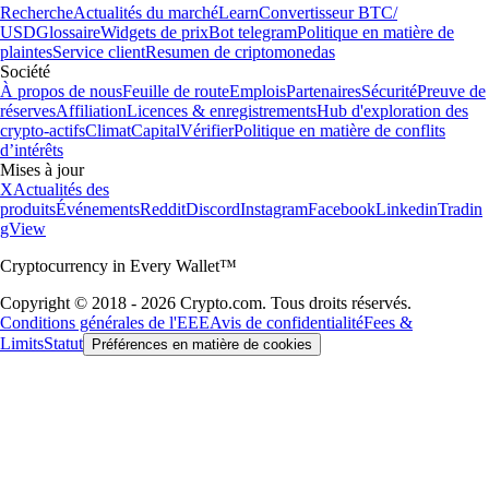
Recherche
Actualités du marché
Learn
Convertisseur BTC/
USD
Glossaire
Widgets de prix
Bot telegram
Politique en matière de
plaintes
Service client
Resumen de criptomonedas
Société
À propos de nous
Feuille de route
Emplois
Partenaires
Sécurité
Preuve de
réserves
Affiliation
Licences & enregistrements
Hub d'exploration des
crypto-actifs
Climat
Capital
Vérifier
Politique en matière de conflits
d’intérêts
Mises à jour
X
Actualités des
produits
Événements
Reddit
Discord
Instagram
Facebook
Linkedin
Tradin
gView
Cryptocurrency in Every Wallet™
Copyright © 2018 - 2026 Crypto.com. Tous droits réservés.
Conditions générales de l'EEE
Avis de confidentialité
Fees &
Limits
Statut
Préférences en matière de cookies