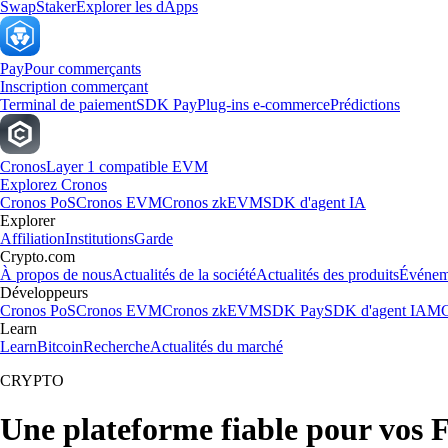
Swap
Staker
Explorer les dApps
Pay
Pour commerçants
Inscription commerçant
Terminal de paiement
SDK Pay
Plug-ins e-commerce
Prédictions
Cronos
Layer 1 compatible EVM
Explorez Cronos
Cronos PoS
Cronos EVM
Cronos zkEVM
SDK d'agent IA
Explorer
Affiliation
Institutions
Garde
Crypto.com
À propos de nous
Actualités de la société
Actualités des produits
Événem
Développeurs
Cronos PoS
Cronos EVM
Cronos zkEVM
SDK Pay
SDK d'agent IA
MC
Learn
Learn
Bitcoin
Recherche
Actualités du marché
CRYPTO
Une plateforme fiable pour vos 