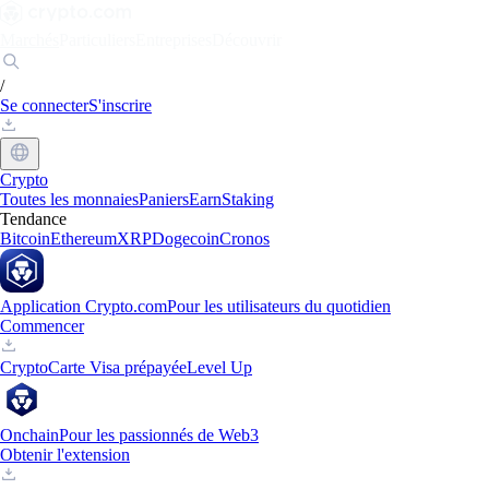
Marchés
Particuliers
Entreprises
Découvrir
/
Se connecter
S'inscrire
Crypto
Toutes les monnaies
Paniers
Earn
Staking
Tendance
Bitcoin
Ethereum
XRP
Dogecoin
Cronos
Application Crypto.com
Pour les utilisateurs du quotidien
Commencer
Crypto
Carte Visa prépayée
Level Up
Onchain
Pour les passionnés de Web3
Obtenir l'extension