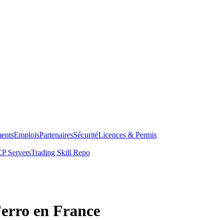
ents
Emplois
Partenaires
Sécurité
Licences & Permis
P Servers
Trading Skill Repo
Ferro en France