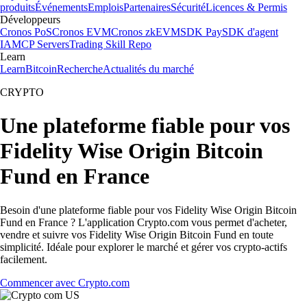
produits
Événements
Emplois
Partenaires
Sécurité
Licences & Permis
Développeurs
Cronos PoS
Cronos EVM
Cronos zkEVM
SDK Pay
SDK d'agent
IA
MCP Servers
Trading Skill Repo
Learn
Learn
Bitcoin
Recherche
Actualités du marché
CRYPTO
Une plateforme fiable pour vos
Fidelity Wise Origin Bitcoin
Fund en France
Besoin d'une plateforme fiable pour vos Fidelity Wise Origin Bitcoin
Fund en France ? L'application Crypto.com vous permet d'acheter,
vendre et suivre vos Fidelity Wise Origin Bitcoin Fund en toute
simplicité. Idéale pour explorer le marché et gérer vos crypto-actifs
facilement.
Commencer avec Crypto.com