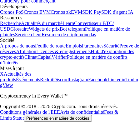
Garde
Pay pour commerçant
Développeurs
Cronos PoS
Cronos EVM
Cronos zkEVM
SDK Pay
SDK d'agent IA
Ressources
Recherche
Actualités du marché
Learn
Convertisseur BTC/
USD
Glossaire
Widgets de prix
Bot telegram
Politique en matière de
plaintes
Service client
Resumen de criptomonedas
Société
À propos de nous
Feuille de route
Emplois
Partenaires
Sécurité
Preuve de
réserves
Affiliation
Licences & enregistrements
Hub d'exploration des
crypto-actifs
Climat
Capital
Vérifier
Politique en matière de conflits
d’intérêts
Mises à jour
X
Actualités des
produits
Événements
Reddit
Discord
Instagram
Facebook
Linkedin
Tradin
gView
Cryptocurrency in Every Wallet™
Copyright © 2018 - 2026 Crypto.com. Tous droits réservés.
Conditions générales de l'EEE
Avis de confidentialité
Fees &
Limits
Statut
Préférences en matière de cookies