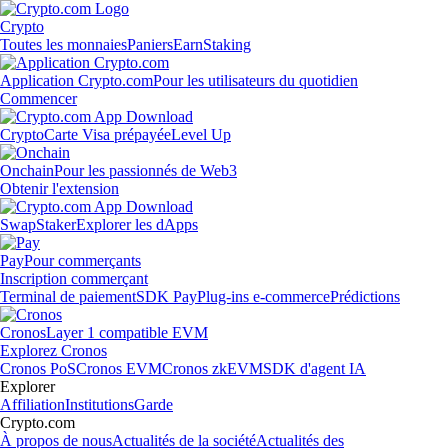
Crypto
Toutes les monnaies
Paniers
Earn
Staking
Application Crypto.com
Pour les utilisateurs du quotidien
Commencer
Crypto
Carte Visa prépayée
Level Up
Onchain
Pour les passionnés de Web3
Obtenir l'extension
Swap
Staker
Explorer les dApps
Pay
Pour commerçants
Inscription commerçant
Terminal de paiement
SDK Pay
Plug-ins e-commerce
Prédictions
Cronos
Layer 1 compatible EVM
Explorez Cronos
Cronos PoS
Cronos EVM
Cronos zkEVM
SDK d'agent IA
Explorer
Affiliation
Institutions
Garde
Crypto.com
À propos de nous
Actualités de la société
Actualités des