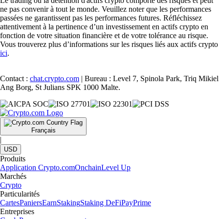
Le trading ou la détention d'actifs crypto comporte des risques et peut
ne pas convenir à tout le monde. Veuillez noter que les performances
passées ne garantissent pas les performances futures. Réfléchissez
attentivement à la pertinence d’un investissement en actifs crypto en
fonction de votre situation financière et de votre tolérance au risque.
Vous trouverez plus d’informations sur les risques liés aux actifs crypto
ici
.
Contact :
chat.crypto.com
| Bureau : Level 7, Spinola Park, Triq Mikiel
Ang Borg, St Julians SPK 1000 Malte.
Français
|
USD
Produits
Application Crypto.com
Onchain
Level Up
Marchés
Crypto
Particularités
Cartes
Paniers
Earn
Staking
Staking DeFi
Pay
Prime
Entreprises