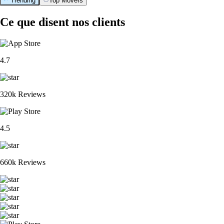
Trending
Top Movers
Ce que disent nos clients
4.7
320k Reviews
4.5
660k Reviews