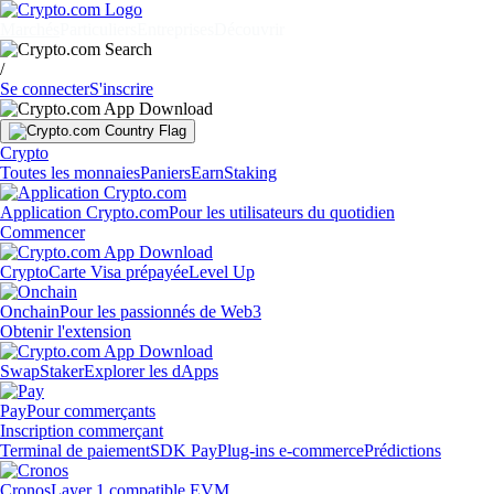
Marchés
Particuliers
Entreprises
Découvrir
/
Se connecter
S'inscrire
Crypto
Toutes les monnaies
Paniers
Earn
Staking
Application Crypto.com
Pour les utilisateurs du quotidien
Commencer
Crypto
Carte Visa prépayée
Level Up
Onchain
Pour les passionnés de Web3
Obtenir l'extension
Swap
Staker
Explorer les dApps
Pay
Pour commerçants
Inscription commerçant
Terminal de paiement
SDK Pay
Plug-ins e-commerce
Prédictions
Cronos
Layer 1 compatible EVM