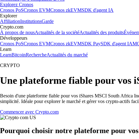
Explorez Cronos
Cronos PoS
Cronos EVM
Cronos zkEVM
SDK d'agent IA
Explorer
Affiliation
Institutions
Garde
Crypto.com
À propos de nous
Actualités de la société
Actualités des produits
Événem
Développeurs
Cronos PoS
Cronos EVM
Cronos zkEVM
SDK Pay
SDK d'agent IA
MC
Learn
Learn
Bitcoin
Recherche
Actualités du marché
CRYPTO
Une plateforme fiable pour vos
Besoin d'une plateforme fiable pour vos iShares MSCI South Africa In
simplicité. Idéale pour explorer le marché et gérer vos crypto-actifs fac
Commencer avec Crypto.com
Pourquoi choisir notre plateforme pour vo