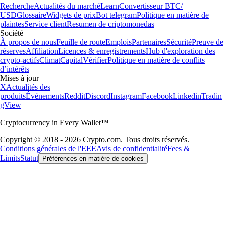
Recherche
Actualités du marché
Learn
Convertisseur BTC/
USD
Glossaire
Widgets de prix
Bot telegram
Politique en matière de
plaintes
Service client
Resumen de criptomonedas
Société
À propos de nous
Feuille de route
Emplois
Partenaires
Sécurité
Preuve de
réserves
Affiliation
Licences & enregistrements
Hub d'exploration des
crypto-actifs
Climat
Capital
Vérifier
Politique en matière de conflits
d’intérêts
Mises à jour
X
Actualités des
produits
Événements
Reddit
Discord
Instagram
Facebook
Linkedin
Tradin
gView
Cryptocurrency in Every Wallet™
Copyright © 2018 - 2026 Crypto.com. Tous droits réservés.
Conditions générales de l'EEE
Avis de confidentialité
Fees &
Limits
Statut
Préférences en matière de cookies