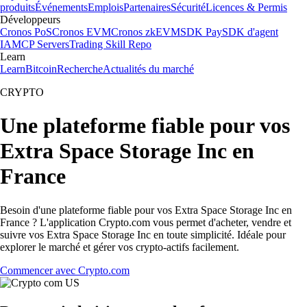
produits
Événements
Emplois
Partenaires
Sécurité
Licences & Permis
Développeurs
Cronos PoS
Cronos EVM
Cronos zkEVM
SDK Pay
SDK d'agent
IA
MCP Servers
Trading Skill Repo
Learn
Learn
Bitcoin
Recherche
Actualités du marché
CRYPTO
Une plateforme fiable pour vos
Extra Space Storage Inc en
France
Besoin d'une plateforme fiable pour vos Extra Space Storage Inc en
France ? L'application Crypto.com vous permet d'acheter, vendre et
suivre vos Extra Space Storage Inc en toute simplicité. Idéale pour
explorer le marché et gérer vos crypto-actifs facilement.
Commencer avec Crypto.com