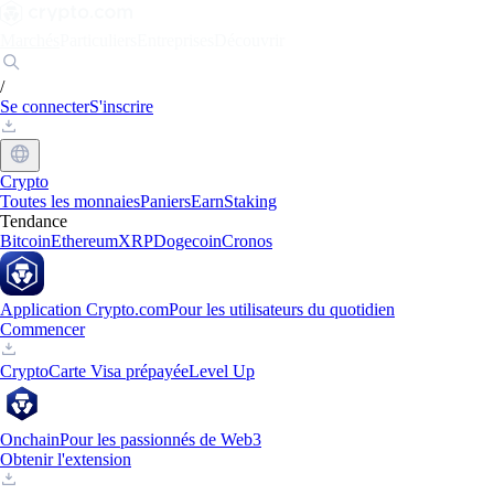
Marchés
Particuliers
Entreprises
Découvrir
/
Se connecter
S'inscrire
Crypto
Toutes les monnaies
Paniers
Earn
Staking
Tendance
Bitcoin
Ethereum
XRP
Dogecoin
Cronos
Application Crypto.com
Pour les utilisateurs du quotidien
Commencer
Crypto
Carte Visa prépayée
Level Up
Onchain
Pour les passionnés de Web3
Obtenir l'extension