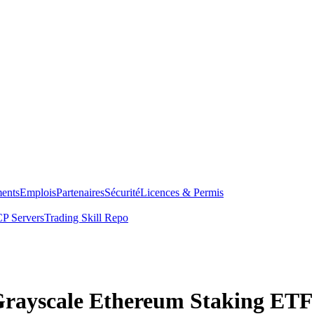
ents
Emplois
Partenaires
Sécurité
Licences & Permis
P Servers
Trading Skill Repo
 Grayscale Ethereum Staking ETF