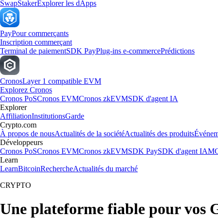
Swap
Staker
Explorer les dApps
Pay
Pour commerçants
Inscription commerçant
Terminal de paiement
SDK Pay
Plug-ins e-commerce
Prédictions
Cronos
Layer 1 compatible EVM
Explorez Cronos
Cronos PoS
Cronos EVM
Cronos zkEVM
SDK d'agent IA
Explorer
Affiliation
Institutions
Garde
Crypto.com
À propos de nous
Actualités de la société
Actualités des produits
Événem
Développeurs
Cronos PoS
Cronos EVM
Cronos zkEVM
SDK Pay
SDK d'agent IA
MC
Learn
Learn
Bitcoin
Recherche
Actualités du marché
CRYPTO
Une plateforme fiable pour vos