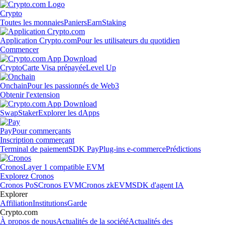
Crypto
Toutes les monnaies
Paniers
Earn
Staking
Application Crypto.com
Pour les utilisateurs du quotidien
Commencer
Crypto
Carte Visa prépayée
Level Up
Onchain
Pour les passionnés de Web3
Obtenir l'extension
Swap
Staker
Explorer les dApps
Pay
Pour commerçants
Inscription commerçant
Terminal de paiement
SDK Pay
Plug-ins e-commerce
Prédictions
Cronos
Layer 1 compatible EVM
Explorez Cronos
Cronos PoS
Cronos EVM
Cronos zkEVM
SDK d'agent IA
Explorer
Affiliation
Institutions
Garde
Crypto.com
À propos de nous
Actualités de la société
Actualités des