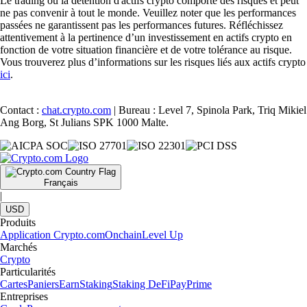
Le trading ou la détention d'actifs crypto comporte des risques et peut
ne pas convenir à tout le monde. Veuillez noter que les performances
passées ne garantissent pas les performances futures. Réfléchissez
attentivement à la pertinence d’un investissement en actifs crypto en
fonction de votre situation financière et de votre tolérance au risque.
Vous trouverez plus d’informations sur les risques liés aux actifs crypto
ici
.
Contact :
chat.crypto.com
| Bureau : Level 7, Spinola Park, Triq Mikiel
Ang Borg, St Julians SPK 1000 Malte.
Français
|
USD
Produits
Application Crypto.com
Onchain
Level Up
Marchés
Crypto
Particularités
Cartes
Paniers
Earn
Staking
Staking DeFi
Pay
Prime
Entreprises