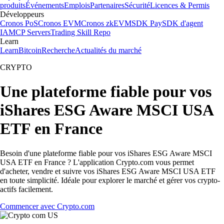
produits
Événements
Emplois
Partenaires
Sécurité
Licences & Permis
Développeurs
Cronos PoS
Cronos EVM
Cronos zkEVM
SDK Pay
SDK d'agent
IA
MCP Servers
Trading Skill Repo
Learn
Learn
Bitcoin
Recherche
Actualités du marché
CRYPTO
Une plateforme fiable pour vos
iShares ESG Aware MSCI USA
ETF en France
Besoin d'une plateforme fiable pour vos iShares ESG Aware MSCI
USA ETF en France ? L'application Crypto.com vous permet
d'acheter, vendre et suivre vos iShares ESG Aware MSCI USA ETF
en toute simplicité. Idéale pour explorer le marché et gérer vos crypto-
actifs facilement.
Commencer avec Crypto.com