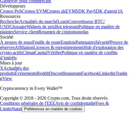
Garde
Pay pour commerçant
Développeurs
Cronos PoS
Cronos EVM
Cronos zkEVM
SDK Pay
SDK d'agent IA
Ressources
Recherche
Actualités du marché
Learn
Convertisseur BTC/
USD
Glossaire
Widgets de prix
Bot telegram
Politique en matière de
plaintes
Service client
Resumen de criptomonedas
Société
À propos de nous
Feuille de route
Emplois
Partenaires
Sécurité
Preuve de
réserves
Affiliation
Licences & enregistrements
Hub d'exploration des
crypto-actifs
Climat
Capital
Vérifier
Politique en matière de conflits
d’intérêts
Mises à jour
X
Actualités des
produits
Événements
Reddit
Discord
Instagram
Facebook
Linkedin
Tradin
gView
Cryptocurrency in Every Wallet™
Copyright © 2018 - 2026 Crypto.com. Tous droits réservés.
Conditions générales de l'EEE
Avis de confidentialité
Fees &
Limits
Statut
Préférences en matière de cookies