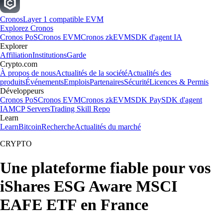
Cronos
Layer 1 compatible EVM
Explorez Cronos
Cronos PoS
Cronos EVM
Cronos zkEVM
SDK d'agent IA
Explorer
Affiliation
Institutions
Garde
Crypto.com
À propos de nous
Actualités de la société
Actualités des
produits
Événements
Emplois
Partenaires
Sécurité
Licences & Permis
Développeurs
Cronos PoS
Cronos EVM
Cronos zkEVM
SDK Pay
SDK d'agent
IA
MCP Servers
Trading Skill Repo
Learn
Learn
Bitcoin
Recherche
Actualités du marché
CRYPTO
Une plateforme fiable pour vos
iShares ESG Aware MSCI
EAFE ETF en France