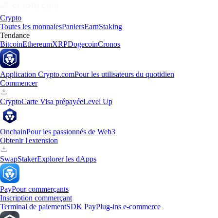
Crypto
Toutes les monnaies
Paniers
Earn
Staking
Tendance
Bitcoin
Ethereum
XRP
Dogecoin
Cronos
Application Crypto.com
Pour les utilisateurs du quotidien
Commencer
Crypto
Carte Visa prépayée
Level Up
Onchain
Pour les passionnés de Web3
Obtenir l'extension
Swap
Staker
Explorer les dApps
Pay
Pour commerçants
Inscription commerçant
Terminal de paiement
SDK Pay
Plug-ins e-commerce