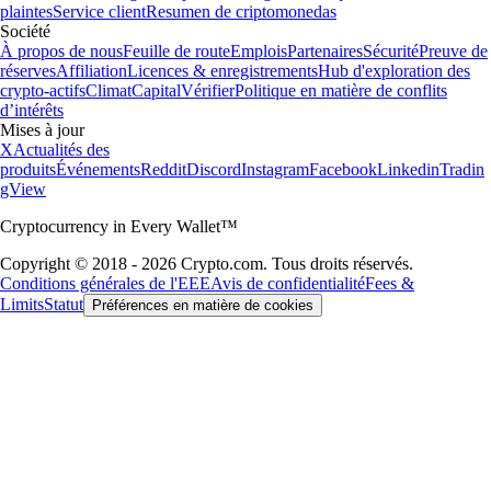
plaintes
Service client
Resumen de criptomonedas
Société
À propos de nous
Feuille de route
Emplois
Partenaires
Sécurité
Preuve de
réserves
Affiliation
Licences & enregistrements
Hub d'exploration des
crypto-actifs
Climat
Capital
Vérifier
Politique en matière de conflits
d’intérêts
Mises à jour
X
Actualités des
produits
Événements
Reddit
Discord
Instagram
Facebook
Linkedin
Tradin
gView
Cryptocurrency in Every Wallet™
Copyright © 2018 - 2026 Crypto.com. Tous droits réservés.
Conditions générales de l'EEE
Avis de confidentialité
Fees &
Limits
Statut
Préférences en matière de cookies