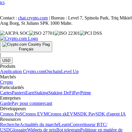
ici
.
Contact :
chat.crypto.com
| Bureau : Level 7, Spinola Park, Triq Mikiel
Ang Borg, St Julians SPK 1000 Malte.
Français
|
USD
Produits
Application Crypto.com
Onchain
Level Up
Marchés
Crypto
Particularités
Cartes
Paniers
Earn
Staking
Staking DeFi
Pay
Prime
Entreprises
Garde
Pay pour commerçant
Développeurs
Cronos PoS
Cronos EVM
Cronos zkEVM
SDK Pay
SDK d'agent IA
Ressources
Recherche
Actualités du marché
Learn
Convertisseur BTC/
USD
Glossaire
Widgets de prix
Bot telegram
Politique en matière de