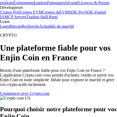
produits
Événements
Emplois
Partenaires
Sécurité
Licences & Permis
Développeurs
Cronos PoS
Cronos EVM
Cronos zkEVM
SDK Pay
SDK d'agent
IA
MCP Servers
Trading Skill Repo
Learn
Learn
Bitcoin
Recherche
Actualités du marché
CRYPTO
Une plateforme fiable pour vos
Enjin Coin en France
Besoin d'une plateforme fiable pour vos Enjin Coin en France ?
L'application Crypto.com vous permet d'acheter, vendre et suivre vos
Enjin Coin en toute simplicité. Idéale pour explorer le marché et gérer
vos crypto-actifs facilement.
Commencer avec Crypto.com
Pourquoi choisir notre plateforme pour vos
Enjin Coin