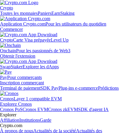
Crypto
Toutes les monnaies
Paniers
Earn
Staking
Application Crypto.com
Pour les utilisateurs du quotidien
Commencer
Crypto
Carte Visa prépayée
Level Up
Onchain
Pour les passionnés de Web3
Obtenir l'extension
Swap
Staker
Explorer les dApps
Pay
Pour commerçants
Inscription commerçant
Terminal de paiement
SDK Pay
Plug-ins e-commerce
Prédictions
Cronos
Layer 1 compatible EVM
Explorez Cronos
Cronos PoS
Cronos EVM
Cronos zkEVM
SDK d'agent IA
Explorer
Affiliation
Institutions
Garde
Crypto.com
À propos de nous
Actualités de la société
Actualités des