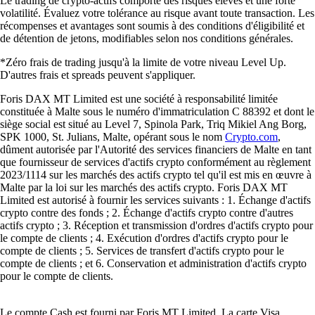
Le trading de crypto-actifs comporte des risques élevés et une forte
volatilité. Évaluez votre tolérance au risque avant toute transaction. Les
récompenses et avantages sont soumis à des conditions d'éligibilité et
de détention de jetons, modifiables selon nos conditions générales.
*Zéro frais de trading jusqu'à la limite de votre niveau Level Up.
D'autres frais et spreads peuvent s'appliquer.
Foris DAX MT Limited est une société à responsabilité limitée
constituée à Malte sous le numéro d'immatriculation C 88392 et dont le
siège social est situé au Level 7, Spinola Park, Triq Mikiel Ang Borg,
SPK 1000, St. Julians, Malte, opérant sous le nom
Crypto.com
,
dûment autorisée par l'Autorité des services financiers de Malte en tant
que fournisseur de services d'actifs crypto conformément au règlement
2023/1114 sur les marchés des actifs crypto tel qu'il est mis en œuvre à
Malte par la loi sur les marchés des actifs crypto. Foris DAX MT
Limited est autorisé à fournir les services suivants : 1. Échange d'actifs
crypto contre des fonds ; 2. Échange d'actifs crypto contre d'autres
actifs crypto ; 3. Réception et transmission d'ordres d'actifs crypto pour
le compte de clients ; 4. Exécution d'ordres d'actifs crypto pour le
compte de clients ; 5. Services de transfert d'actifs crypto pour le
compte de clients ; et 6. Conservation et administration d'actifs crypto
pour le compte de clients.
Le compte Cash est fourni par Foris MT Limited. La carte Visa