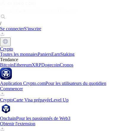
Marchés
Particuliers
Entreprises
Découvrir
/
Se connecter
S'inscrire
Crypto
Toutes les monnaies
Paniers
Earn
Staking
Tendance
Bitcoin
Ethereum
XRP
Dogecoin
Cronos
Application Crypto.com
Pour les utilisateurs du quotidien
Commencer
Crypto
Carte Visa prépayée
Level Up
Onchain
Pour les passionnés de Web3
Obtenir l'extension