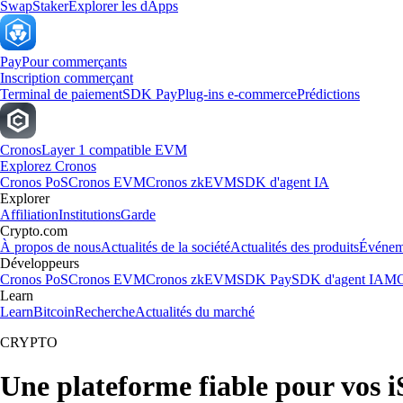
Swap
Staker
Explorer les dApps
Pay
Pour commerçants
Inscription commerçant
Terminal de paiement
SDK Pay
Plug-ins e-commerce
Prédictions
Cronos
Layer 1 compatible EVM
Explorez Cronos
Cronos PoS
Cronos EVM
Cronos zkEVM
SDK d'agent IA
Explorer
Affiliation
Institutions
Garde
Crypto.com
À propos de nous
Actualités de la société
Actualités des produits
Événem
Développeurs
Cronos PoS
Cronos EVM
Cronos zkEVM
SDK Pay
SDK d'agent IA
MC
Learn
Learn
Bitcoin
Recherche
Actualités du marché
CRYPTO
Une plateforme fiable pour vos