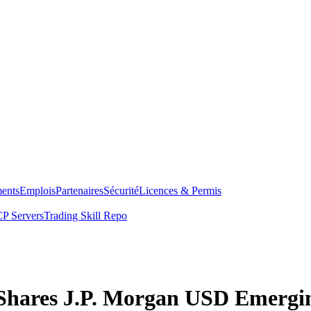
ents
Emplois
Partenaires
Sécurité
Licences & Permis
P Servers
Trading Skill Repo
 iShares J.P. Morgan USD Emerg