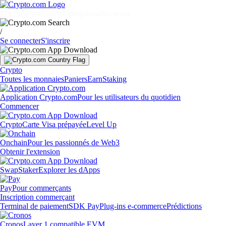
Marchés
Particuliers
Entreprises
Découvrir
/
Se connecter
S'inscrire
Crypto
Toutes les monnaies
Paniers
Earn
Staking
Application Crypto.com
Pour les utilisateurs du quotidien
Commencer
Crypto
Carte Visa prépayée
Level Up
Onchain
Pour les passionnés de Web3
Obtenir l'extension
Swap
Staker
Explorer les dApps
Pay
Pour commerçants
Inscription commerçant
Terminal de paiement
SDK Pay
Plug-ins e-commerce
Prédictions
Cronos
Layer 1 compatible EVM