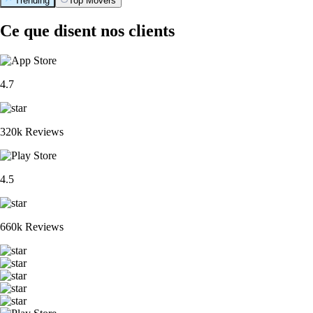
Trending
Top Movers
Ce que disent nos clients
4.7
320k Reviews
4.5
660k Reviews