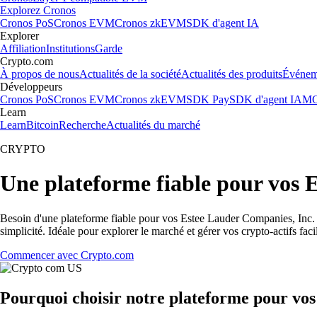
Explorez Cronos
Cronos PoS
Cronos EVM
Cronos zkEVM
SDK d'agent IA
Explorer
Affiliation
Institutions
Garde
Crypto.com
À propos de nous
Actualités de la société
Actualités des produits
Événem
Développeurs
Cronos PoS
Cronos EVM
Cronos zkEVM
SDK Pay
SDK d'agent IA
MC
Learn
Learn
Bitcoin
Recherche
Actualités du marché
CRYPTO
Une plateforme fiable pour vos 
Besoin d'une plateforme fiable pour vos Estee Lauder Companies, Inc. 
simplicité. Idéale pour explorer le marché et gérer vos crypto-actifs fac
Commencer avec Crypto.com
Pourquoi choisir notre plateforme pour vo