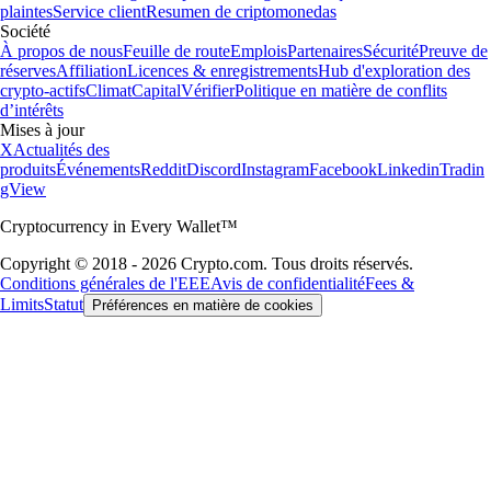
plaintes
Service client
Resumen de criptomonedas
Société
À propos de nous
Feuille de route
Emplois
Partenaires
Sécurité
Preuve de
réserves
Affiliation
Licences & enregistrements
Hub d'exploration des
crypto-actifs
Climat
Capital
Vérifier
Politique en matière de conflits
d’intérêts
Mises à jour
X
Actualités des
produits
Événements
Reddit
Discord
Instagram
Facebook
Linkedin
Tradin
gView
Cryptocurrency in Every Wallet™
Copyright © 2018 - 2026 Crypto.com. Tous droits réservés.
Conditions générales de l'EEE
Avis de confidentialité
Fees &
Limits
Statut
Préférences en matière de cookies