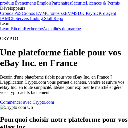
produits
Événements
Emplois
Partenaires
Sécurité
Licences & Permis
Développeurs
Cronos PoS
Cronos EVM
Cronos zkEVM
SDK Pay
SDK d'agent
IA
MCP Servers
Trading Skill Repo
Learn
Learn
Bitcoin
Recherche
Actualités du marché
CRYPTO
Une plateforme fiable pour vos
eBay Inc. en France
Besoin d'une plateforme fiable pour vos eBay Inc. en France ?
L'application Crypto.com vous permet d'acheter, vendre et suivre vos
eBay Inc. en toute simplicité. Idéale pour explorer le marché et gérer
vos crypto-actifs facilement.
Commencer avec Crypto.com
Pourquoi choisir notre plateforme pour vos
eBay Inc.