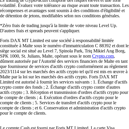
Le trading de crypto-actifs comporte des risques élevés et une forte
volatilité. Évaluez votre tolérance au risque avant toute transaction. Les
récompenses et avantages sont soumis à des conditions d'éligibilité et
de détention de jetons, modifiables selon nos conditions générales.
*Zéro frais de trading jusqu'à la limite de votre niveau Level Up.
D'autres frais et spreads peuvent s'appliquer.
Foris DAX MT Limited est une société à responsabilité limitée
constituée à Malte sous le numéro d'immatriculation C 88392 et dont le
siège social est situé au Level 7, Spinola Park, Triq Mikiel Ang Borg,
SPK 1000, St. Julians, Malte, opérant sous le nom
Crypto.com
,
dûment autorisée par l'Autorité des services financiers de Malte en tant
que fournisseur de services d'actifs crypto conformément au règlement
2023/1114 sur les marchés des actifs crypto tel qu'il est mis en œuvre à
Malte par la loi sur les marchés des actifs crypto. Foris DAX MT
Limited est autorisé à fournir les services suivants : 1. Échange d'actifs
crypto contre des fonds ; 2. Échange d'actifs crypto contre d'autres
actifs crypto ; 3. Réception et transmission d'ordres d'actifs crypto pour
le compte de clients ; 4. Exécution d'ordres d'actifs crypto pour le
compte de clients ; 5. Services de transfert d'actifs crypto pour le
compte de clients ; et 6. Conservation et administration d'actifs crypto
pour le compte de clients.
Le compte Cash est fourni par Foris MT Limited. La carte Visa