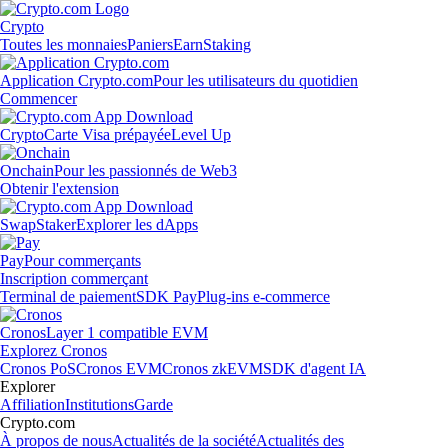
Crypto
Toutes les monnaies
Paniers
Earn
Staking
Application Crypto.com
Pour les utilisateurs du quotidien
Commencer
Crypto
Carte Visa prépayée
Level Up
Onchain
Pour les passionnés de Web3
Obtenir l'extension
Swap
Staker
Explorer les dApps
Pay
Pour commerçants
Inscription commerçant
Terminal de paiement
SDK Pay
Plug-ins e-commerce
Cronos
Layer 1 compatible EVM
Explorez Cronos
Cronos PoS
Cronos EVM
Cronos zkEVM
SDK d'agent IA
Explorer
Affiliation
Institutions
Garde
Crypto.com
À propos de nous
Actualités de la société
Actualités des