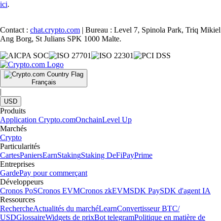
ici
.
Contact :
chat.crypto.com
| Bureau : Level 7, Spinola Park, Triq Mikiel
Ang Borg, St Julians SPK 1000 Malte.
Français
|
USD
Produits
Application Crypto.com
Onchain
Level Up
Marchés
Crypto
Particularités
Cartes
Paniers
Earn
Staking
Staking DeFi
Pay
Prime
Entreprises
Garde
Pay pour commerçant
Développeurs
Cronos PoS
Cronos EVM
Cronos zkEVM
SDK Pay
SDK d'agent IA
Ressources
Recherche
Actualités du marché
Learn
Convertisseur BTC/
USD
Glossaire
Widgets de prix
Bot telegram
Politique en matière de