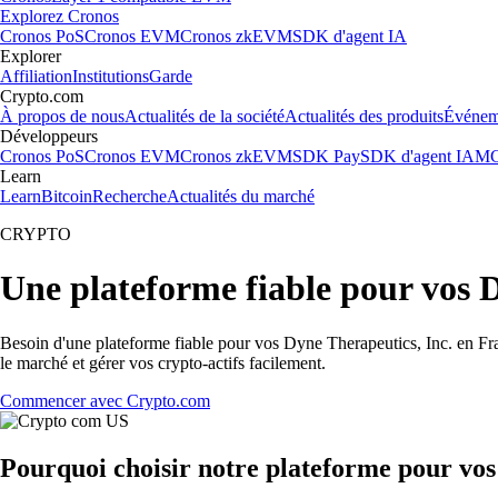
Explorez Cronos
Cronos PoS
Cronos EVM
Cronos zkEVM
SDK d'agent IA
Explorer
Affiliation
Institutions
Garde
Crypto.com
À propos de nous
Actualités de la société
Actualités des produits
Événem
Développeurs
Cronos PoS
Cronos EVM
Cronos zkEVM
SDK Pay
SDK d'agent IA
MC
Learn
Learn
Bitcoin
Recherche
Actualités du marché
CRYPTO
Une plateforme fiable pour vos 
Besoin d'une plateforme fiable pour vos Dyne Therapeutics, Inc. en Fra
le marché et gérer vos crypto-actifs facilement.
Commencer avec Crypto.com
Pourquoi choisir notre plateforme pour vos