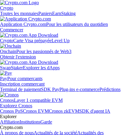
Crypto
Toutes les monnaies
Paniers
Earn
Staking
Application Crypto.com
Pour les utilisateurs du quotidien
Commencer
Crypto
Carte Visa prépayée
Level Up
Onchain
Pour les passionnés de Web3
Obtenir l'extension
Swap
Staker
Explorer les dApps
Pay
Pour commerçants
Inscription commerçant
Terminal de paiement
SDK Pay
Plug-ins e-commerce
Prédictions
Cronos
Layer 1 compatible EVM
Explorez Cronos
Cronos PoS
Cronos EVM
Cronos zkEVM
SDK d'agent IA
Explorer
Affiliation
Institutions
Garde
Crypto.com
À propos de nous
Actualités de la société
Actualités des