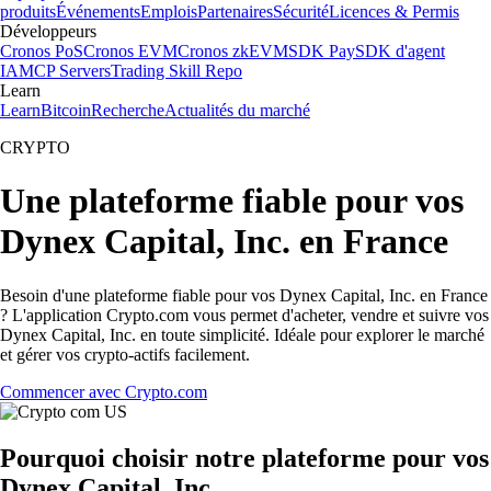
produits
Événements
Emplois
Partenaires
Sécurité
Licences & Permis
Développeurs
Cronos PoS
Cronos EVM
Cronos zkEVM
SDK Pay
SDK d'agent
IA
MCP Servers
Trading Skill Repo
Learn
Learn
Bitcoin
Recherche
Actualités du marché
CRYPTO
Une plateforme fiable pour vos
Dynex Capital, Inc. en France
Besoin d'une plateforme fiable pour vos Dynex Capital, Inc. en France
? L'application Crypto.com vous permet d'acheter, vendre et suivre vos
Dynex Capital, Inc. en toute simplicité. Idéale pour explorer le marché
et gérer vos crypto-actifs facilement.
Commencer avec Crypto.com
Pourquoi choisir notre plateforme pour vos
Dynex Capital, Inc.