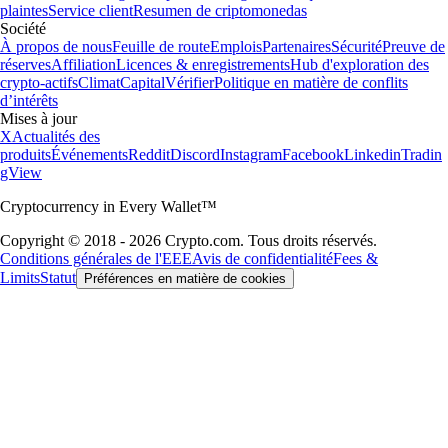
plaintes
Service client
Resumen de criptomonedas
Société
À propos de nous
Feuille de route
Emplois
Partenaires
Sécurité
Preuve de
réserves
Affiliation
Licences & enregistrements
Hub d'exploration des
crypto-actifs
Climat
Capital
Vérifier
Politique en matière de conflits
d’intérêts
Mises à jour
X
Actualités des
produits
Événements
Reddit
Discord
Instagram
Facebook
Linkedin
Tradin
gView
Cryptocurrency in Every Wallet™
Copyright © 2018 - 2026 Crypto.com. Tous droits réservés.
Conditions générales de l'EEE
Avis de confidentialité
Fees &
Limits
Statut
Préférences en matière de cookies