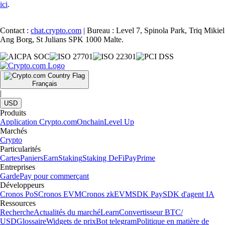
ici
.
Contact :
chat.crypto.com
| Bureau : Level 7, Spinola Park, Triq Mikiel
Ang Borg, St Julians SPK 1000 Malte.
Français
|
USD
Produits
Application Crypto.com
Onchain
Level Up
Marchés
Crypto
Particularités
Cartes
Paniers
Earn
Staking
Staking DeFi
Pay
Prime
Entreprises
Garde
Pay pour commerçant
Développeurs
Cronos PoS
Cronos EVM
Cronos zkEVM
SDK Pay
SDK d'agent IA
Ressources
Recherche
Actualités du marché
Learn
Convertisseur BTC/
USD
Glossaire
Widgets de prix
Bot telegram
Politique en matière de