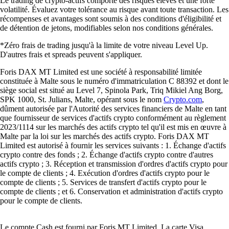
Le trading de crypto-actifs comporte des risques élevés et une forte
volatilité. Évaluez votre tolérance au risque avant toute transaction. Les
récompenses et avantages sont soumis à des conditions d'éligibilité et
de détention de jetons, modifiables selon nos conditions générales.
*Zéro frais de trading jusqu'à la limite de votre niveau Level Up.
D'autres frais et spreads peuvent s'appliquer.
Foris DAX MT Limited est une société à responsabilité limitée
constituée à Malte sous le numéro d'immatriculation C 88392 et dont le
siège social est situé au Level 7, Spinola Park, Triq Mikiel Ang Borg,
SPK 1000, St. Julians, Malte, opérant sous le nom
Crypto.com
,
dûment autorisée par l'Autorité des services financiers de Malte en tant
que fournisseur de services d'actifs crypto conformément au règlement
2023/1114 sur les marchés des actifs crypto tel qu'il est mis en œuvre à
Malte par la loi sur les marchés des actifs crypto. Foris DAX MT
Limited est autorisé à fournir les services suivants : 1. Échange d'actifs
crypto contre des fonds ; 2. Échange d'actifs crypto contre d'autres
actifs crypto ; 3. Réception et transmission d'ordres d'actifs crypto pour
le compte de clients ; 4. Exécution d'ordres d'actifs crypto pour le
compte de clients ; 5. Services de transfert d'actifs crypto pour le
compte de clients ; et 6. Conservation et administration d'actifs crypto
pour le compte de clients.
Le compte Cash est fourni par Foris MT Limited. La carte Visa