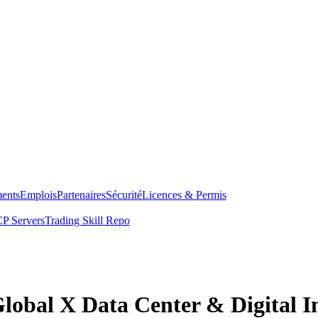
ents
Emplois
Partenaires
Sécurité
Licences & Permis
P Servers
Trading Skill Repo
Global X Data Center & Digital 