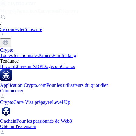
Marchés
Particuliers
Entreprises
Découvrir
/
Se connecter
S'inscrire
Crypto
Toutes les monnaies
Paniers
Earn
Staking
Tendance
Bitcoin
Ethereum
XRP
Dogecoin
Cronos
Application Crypto.com
Pour les utilisateurs du quotidien
Commencer
Crypto
Carte Visa prépayée
Level Up
Onchain
Pour les passionnés de Web3
Obtenir l'extension