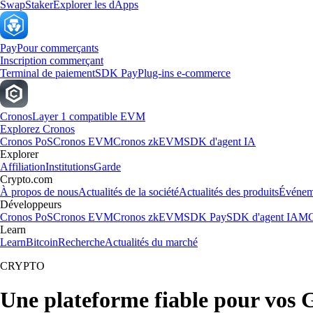
Swap
Staker
Explorer les dApps
Pay
Pour commerçants
Inscription commerçant
Terminal de paiement
SDK Pay
Plug-ins e-commerce
Cronos
Layer 1 compatible EVM
Explorez Cronos
Cronos PoS
Cronos EVM
Cronos zkEVM
SDK d'agent IA
Explorer
Affiliation
Institutions
Garde
Crypto.com
À propos de nous
Actualités de la société
Actualités des produits
Événem
Développeurs
Cronos PoS
Cronos EVM
Cronos zkEVM
SDK Pay
SDK d'agent IA
MC
Learn
Learn
Bitcoin
Recherche
Actualités du marché
CRYPTO
Une plateforme fiable pour vos 