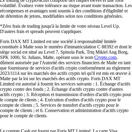
Le trading de crypto-actifs comporte des risques élevés et une forte
volatilité. Évaluez votre tolérance au risque avant toute transaction. Les
récompenses et avantages sont soumis à des conditions d'éligibilité et
de détention de jetons, modifiables selon nos conditions générales.
*Zéro frais de trading jusqu'à la limite de votre niveau Level Up.
D'autres frais et spreads peuvent s'appliquer.
Foris DAX MT Limited est une société à responsabilité limitée
constituée à Malte sous le numéro d'immatriculation C 88392 et dont le
siège social est situé au Level 7, Spinola Park, Triq Mikiel Ang Borg,
SPK 1000, St. Julians, Malte, opérant sous le nom
Crypto.com
,
dûment autorisée par l'Autorité des services financiers de Malte en tant
que fournisseur de services d'actifs crypto conformément au règlement
2023/1114 sur les marchés des actifs crypto tel qu'il est mis en œuvre à
Malte par la loi sur les marchés des actifs crypto. Foris DAX MT
Limited est autorisé à fournir les services suivants : 1. Échange d'actifs
crypto contre des fonds ; 2. Échange d'actifs crypto contre d'autres
actifs crypto ; 3. Réception et transmission d'ordres d'actifs crypto pour
le compte de clients ; 4. Exécution d'ordres d'actifs crypto pour le
compte de clients ; 5. Services de transfert d'actifs crypto pour le
compte de clients ; et 6. Conservation et administration d'actifs crypto
pour le compte de clients.
Le compte Cash est fourni par Foris MT Limited. La carte Visa