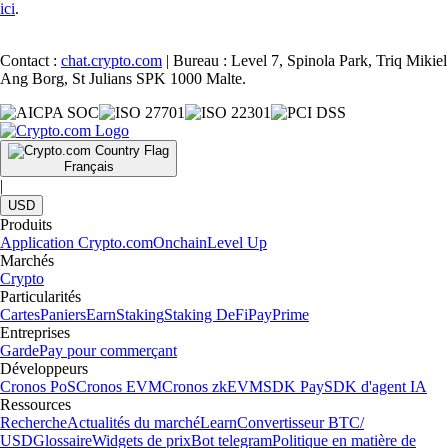
ici
.
Contact :
chat.crypto.com
| Bureau : Level 7, Spinola Park, Triq Mikiel
Ang Borg, St Julians SPK 1000 Malte.
Français
|
USD
Produits
Application Crypto.com
Onchain
Level Up
Marchés
Crypto
Particularités
Cartes
Paniers
Earn
Staking
Staking DeFi
Pay
Prime
Entreprises
Garde
Pay pour commerçant
Développeurs
Cronos PoS
Cronos EVM
Cronos zkEVM
SDK Pay
SDK d'agent IA
Ressources
Recherche
Actualités du marché
Learn
Convertisseur BTC/
USD
Glossaire
Widgets de prix
Bot telegram
Politique en matière de