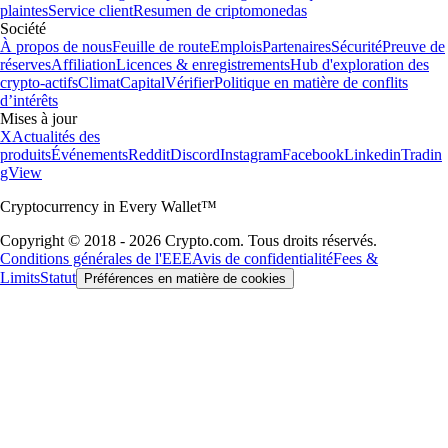
plaintes
Service client
Resumen de criptomonedas
Société
À propos de nous
Feuille de route
Emplois
Partenaires
Sécurité
Preuve de
réserves
Affiliation
Licences & enregistrements
Hub d'exploration des
crypto-actifs
Climat
Capital
Vérifier
Politique en matière de conflits
d’intérêts
Mises à jour
X
Actualités des
produits
Événements
Reddit
Discord
Instagram
Facebook
Linkedin
Tradin
gView
Cryptocurrency in Every Wallet™
Copyright © 2018 - 2026 Crypto.com. Tous droits réservés.
Conditions générales de l'EEE
Avis de confidentialité
Fees &
Limits
Statut
Préférences en matière de cookies