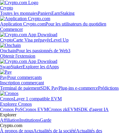
Crypto
Toutes les monnaies
Paniers
Earn
Staking
Application Crypto.com
Pour les utilisateurs du quotidien
Commencer
Crypto
Carte Visa prépayée
Level Up
Onchain
Pour les passionnés de Web3
Obtenir l'extension
Swap
Staker
Explorer les dApps
Pay
Pour commerçants
Inscription commerçant
Terminal de paiement
SDK Pay
Plug-ins e-commerce
Prédictions
Cronos
Layer 1 compatible EVM
Explorez Cronos
Cronos PoS
Cronos EVM
Cronos zkEVM
SDK d'agent IA
Explorer
Affiliation
Institutions
Garde
Crypto.com
À propos de nous
Actualités de la société
Actualités des