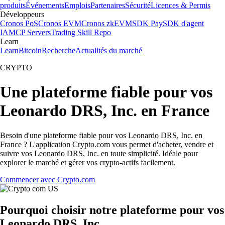
produits
Événements
Emplois
Partenaires
Sécurité
Licences & Permis
Développeurs
Cronos PoS
Cronos EVM
Cronos zkEVM
SDK Pay
SDK d'agent
IA
MCP Servers
Trading Skill Repo
Learn
Learn
Bitcoin
Recherche
Actualités du marché
CRYPTO
Une plateforme fiable pour vos
Leonardo DRS, Inc. en France
Besoin d'une plateforme fiable pour vos Leonardo DRS, Inc. en
France ? L'application Crypto.com vous permet d'acheter, vendre et
suivre vos Leonardo DRS, Inc. en toute simplicité. Idéale pour
explorer le marché et gérer vos crypto-actifs facilement.
Commencer avec Crypto.com
Pourquoi choisir notre plateforme pour vos
Leonardo DRS, Inc.