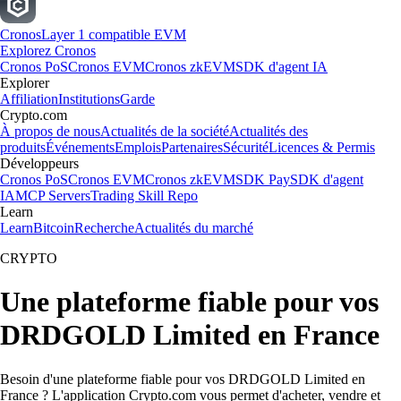
Cronos
Layer 1 compatible EVM
Explorez Cronos
Cronos PoS
Cronos EVM
Cronos zkEVM
SDK d'agent IA
Explorer
Affiliation
Institutions
Garde
Crypto.com
À propos de nous
Actualités de la société
Actualités des
produits
Événements
Emplois
Partenaires
Sécurité
Licences & Permis
Développeurs
Cronos PoS
Cronos EVM
Cronos zkEVM
SDK Pay
SDK d'agent
IA
MCP Servers
Trading Skill Repo
Learn
Learn
Bitcoin
Recherche
Actualités du marché
CRYPTO
Une plateforme fiable pour vos
DRDGOLD Limited en France
Besoin d'une plateforme fiable pour vos DRDGOLD Limited en
France ? L'application Crypto.com vous permet d'acheter, vendre et