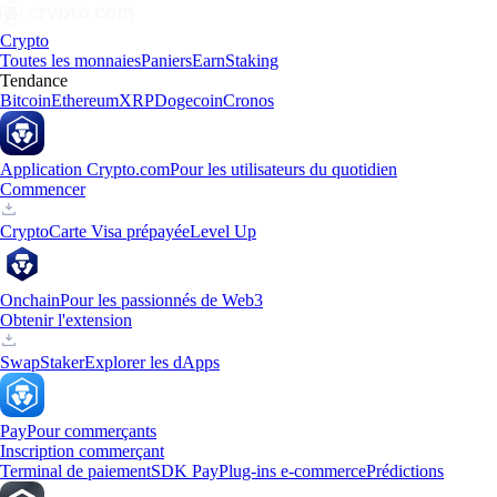
Crypto
Toutes les monnaies
Paniers
Earn
Staking
Tendance
Bitcoin
Ethereum
XRP
Dogecoin
Cronos
Application Crypto.com
Pour les utilisateurs du quotidien
Commencer
Crypto
Carte Visa prépayée
Level Up
Onchain
Pour les passionnés de Web3
Obtenir l'extension
Swap
Staker
Explorer les dApps
Pay
Pour commerçants
Inscription commerçant
Terminal de paiement
SDK Pay
Plug-ins e-commerce
Prédictions