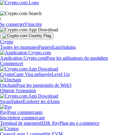
Marchés
Particuliers
Entreprises
Découvrir
/
Se connecter
S'inscrire
Crypto
Toutes les monnaies
Paniers
Earn
Staking
Application Crypto.com
Pour les utilisateurs du quotidien
Commencer
Crypto
Carte Visa prépayée
Level Up
Onchain
Pour les passionnés de Web3
Obtenir l'extension
Swap
Staker
Explorer les dApps
Pay
Pour commerçants
Inscription commerçant
Terminal de paiement
SDK Pay
Plug-ins e-commerce
Cronos
Layer 1 compatible EVM