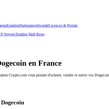
ents
Emplois
Partenaires
Sécurité
Licences & Permis
P Servers
Trading Skill Repo
Dogecoin en France
tion Crypto.com vous permet d'acheter, vendre et suivre vos Dogecoin e
s Dogecoin