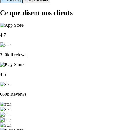
Trending
Top Movers
Ce que disent nos clients
4.7
320k Reviews
4.5
660k Reviews