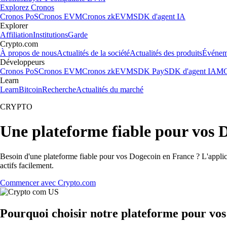
Explorez Cronos
Cronos PoS
Cronos EVM
Cronos zkEVM
SDK d'agent IA
Explorer
Affiliation
Institutions
Garde
Crypto.com
À propos de nous
Actualités de la société
Actualités des produits
Événem
Développeurs
Cronos PoS
Cronos EVM
Cronos zkEVM
SDK Pay
SDK d'agent IA
MC
Learn
Learn
Bitcoin
Recherche
Actualités du marché
CRYPTO
Une plateforme fiable pour vos 
Besoin d'une plateforme fiable pour vos Dogecoin en France ? L'applica
actifs facilement.
Commencer avec Crypto.com
Pourquoi choisir notre plateforme pour vo