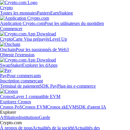
Crypto
Toutes les monnaies
Paniers
Earn
Staking
Application Crypto.com
Pour les utilisateurs du quotidien
Commencer
Crypto
Carte Visa prépayée
Level Up
Onchain
Pour les passionnés de Web3
Obtenir l'extension
Swap
Staker
Explorer les dApps
Pay
Pour commerçants
Inscription commerçant
Terminal de paiement
SDK Pay
Plug-ins e-commerce
Cronos
Layer 1 compatible EVM
Explorez Cronos
Cronos PoS
Cronos EVM
Cronos zkEVM
SDK d'agent IA
Explorer
Affiliation
Institutions
Garde
Crypto.com
À propos de nous
Actualités de la société
Actualités des