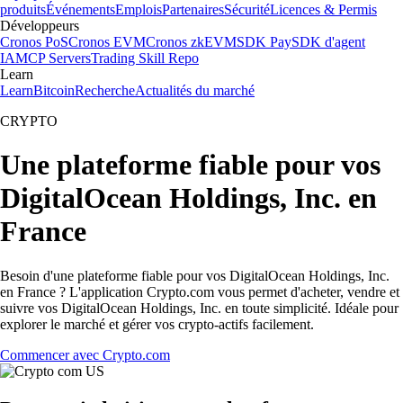
produits
Événements
Emplois
Partenaires
Sécurité
Licences & Permis
Développeurs
Cronos PoS
Cronos EVM
Cronos zkEVM
SDK Pay
SDK d'agent
IA
MCP Servers
Trading Skill Repo
Learn
Learn
Bitcoin
Recherche
Actualités du marché
CRYPTO
Une plateforme fiable pour vos
DigitalOcean Holdings, Inc. en
France
Besoin d'une plateforme fiable pour vos DigitalOcean Holdings, Inc.
en France ? L'application Crypto.com vous permet d'acheter, vendre et
suivre vos DigitalOcean Holdings, Inc. en toute simplicité. Idéale pour
explorer le marché et gérer vos crypto-actifs facilement.
Commencer avec Crypto.com