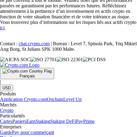
ne pas convenir à tout le monde. Veuillez noter que les performances
passées ne garantissent pas les performances futures. Réfléchissez
attentivement à la pertinence d’un investissement en actifs crypto en
fonction de votre situation financière et de votre tolérance au risque.
Vous trouverez plus d’informations sur les risques liés aux actifs crypto
ici
.
Contact :
chat.crypto.com
| Bureau : Level 7, Spinola Park, Triq Mikiel
Ang Borg, St Julians SPK 1000 Malte.
Français
|
USD
Produits
Application Crypto.com
Onchain
Level Up
Marchés
Crypto
Particularités
Cartes
Paniers
Earn
Staking
Staking DeFi
Pay
Prime
Entreprises
Garde
Pay pour commerçant