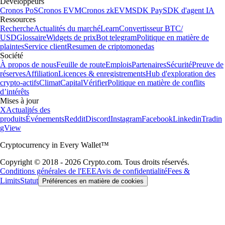
Développeurs
Cronos PoS
Cronos EVM
Cronos zkEVM
SDK Pay
SDK d'agent IA
Ressources
Recherche
Actualités du marché
Learn
Convertisseur BTC/
USD
Glossaire
Widgets de prix
Bot telegram
Politique en matière de
plaintes
Service client
Resumen de criptomonedas
Société
À propos de nous
Feuille de route
Emplois
Partenaires
Sécurité
Preuve de
réserves
Affiliation
Licences & enregistrements
Hub d'exploration des
crypto-actifs
Climat
Capital
Vérifier
Politique en matière de conflits
d’intérêts
Mises à jour
X
Actualités des
produits
Événements
Reddit
Discord
Instagram
Facebook
Linkedin
Tradin
gView
Cryptocurrency in Every Wallet™
Copyright © 2018 - 2026 Crypto.com. Tous droits réservés.
Conditions générales de l'EEE
Avis de confidentialité
Fees &
Limits
Statut
Préférences en matière de cookies