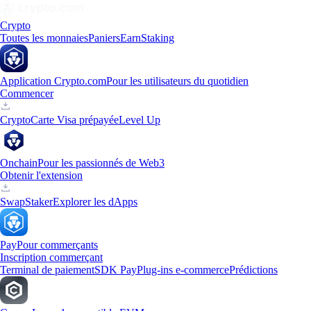
Crypto
Toutes les monnaies
Paniers
Earn
Staking
Application Crypto.com
Pour les utilisateurs du quotidien
Commencer
Crypto
Carte Visa prépayée
Level Up
Onchain
Pour les passionnés de Web3
Obtenir l'extension
Swap
Staker
Explorer les dApps
Pay
Pour commerçants
Inscription commerçant
Terminal de paiement
SDK Pay
Plug-ins e-commerce
Prédictions