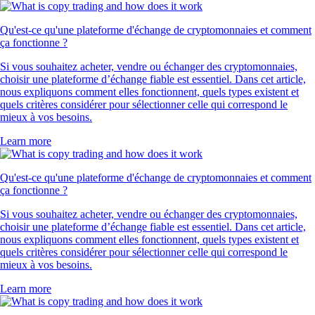
POL
$
0.065189
-0.10
%
RVN
$
0.00308
+
0.09
%
SUSHI
$
0.142278
-1.19
%
PEPE
$
0.000002
+
1.55
%
Ce que disent nos clients