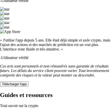
DOGE
$
0.06045
+
1.74
%
USDT
$
0.86341
-0.25
%
LTC
$
39.51
+
1.02
%
UNI
$
3.49
+
0.88
%