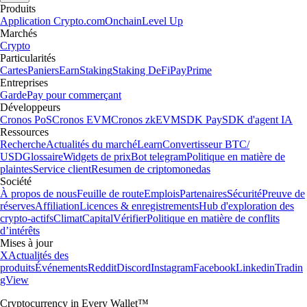
Voir les articles
Une plateforme reconnue à l'échelle
mondiale
Des millions d'utilisateurs dans plus de 90 pays
Fondation
2016
Pays
90
Utilisateurs
150 M
Informations importantes
Ce contenu informatif ne constitue pas un conseil en investissement.
Le trading de crypto-actifs comporte des risques élevés et une forte
volatilité. Évaluez votre tolérance au risque avant toute transaction. Les