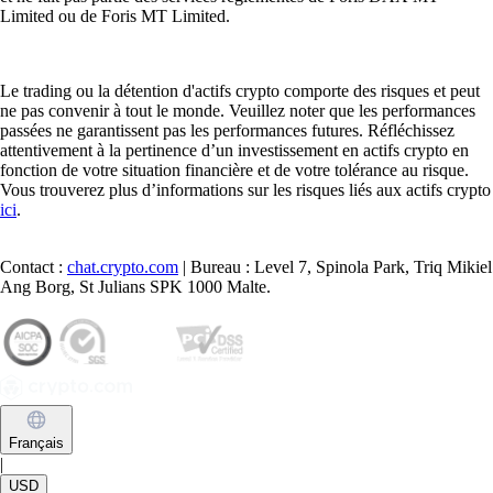
La cryptomonnaie est une monnaie numérique sans intermédiaire. Ce
guide explique son fonctionnement, ses principaux types, les raisons de
son adoption et les bonnes pratiques pour l'acheter, la conserver en
sécurité et en comprendre les opportunités et les risques.
Learn more
Comment acheter du Cronos (CRO) en France
CRO alimente un écosystème centré sur l’accessibilité, les
récompenses et l’utilité réelle. Si vous vous demandez ce qu’est le
CRO ou si vous voulez franchir le pas vers l’investissement crypto, ce
guide vous explique comment acheter du CRO depuis la France.
Learn more
Comment acheter du Cronos (CRO) en France
CRO alimente un écosystème centré sur l’accessibilité, les
récompenses et l’utilité réelle. Si vous vous demandez ce qu’est le
CRO ou si vous voulez franchir le pas vers l’investissement crypto, ce
guide vous explique comment acheter du CRO depuis la France.
Learn more