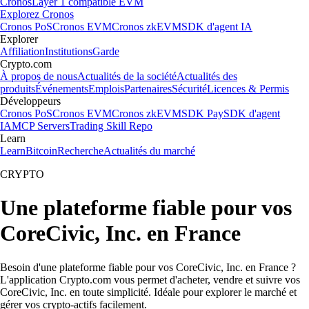
Cronos
Layer 1 compatible EVM
Explorez Cronos
Cronos PoS
Cronos EVM
Cronos zkEVM
SDK d'agent IA
Explorer
Affiliation
Institutions
Garde
Crypto.com
À propos de nous
Actualités de la société
Actualités des
produits
Événements
Emplois
Partenaires
Sécurité
Licences & Permis
Développeurs
Cronos PoS
Cronos EVM
Cronos zkEVM
SDK Pay
SDK d'agent
IA
MCP Servers
Trading Skill Repo
Learn
Learn
Bitcoin
Recherche
Actualités du marché
CRYPTO
Une plateforme fiable pour vos
CoreCivic, Inc. en France
Besoin d'une plateforme fiable pour vos CoreCivic, Inc. en France ?
L'application Crypto.com vous permet d'acheter, vendre et suivre vos
CoreCivic, Inc. en toute simplicité. Idéale pour explorer le marché et
gérer vos crypto-actifs facilement.