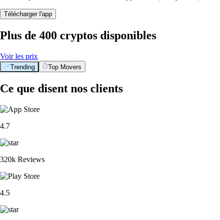
Télécharger l'app
Plus de 400 cryptos disponibles
Voir les prix
Trending
Top Movers
BTC
$
56,318.05
+
1.22
%
XRP
$
0.895487
-1.13
%
ETH
$
1,665.69
+
1.43
%