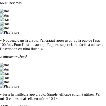
ADA
$
0.173085
+
4.50
%
CRO
$
0.046102
-0.29
%
SOL
$
63.74
+
0.98
%
TRUMP
$
1.27
+
1.41
%
SHIB
$
0.000004
-1.48
%