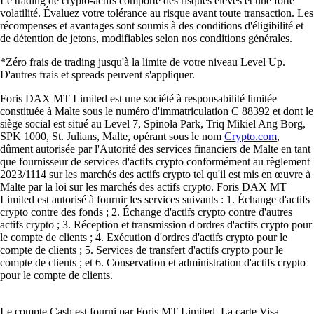
Le trading de crypto-actifs comporte des risques élevés et une forte
volatilité. Évaluez votre tolérance au risque avant toute transaction. Les
récompenses et avantages sont soumis à des conditions d'éligibilité et
de détention de jetons, modifiables selon nos conditions générales.
*Zéro frais de trading jusqu'à la limite de votre niveau Level Up.
D'autres frais et spreads peuvent s'appliquer.
Foris DAX MT Limited est une société à responsabilité limitée
constituée à Malte sous le numéro d'immatriculation C 88392 et dont le
siège social est situé au Level 7, Spinola Park, Triq Mikiel Ang Borg,
SPK 1000, St. Julians, Malte, opérant sous le nom
Crypto.com
,
dûment autorisée par l'Autorité des services financiers de Malte en tant
que fournisseur de services d'actifs crypto conformément au règlement
2023/1114 sur les marchés des actifs crypto tel qu'il est mis en œuvre à
Malte par la loi sur les marchés des actifs crypto. Foris DAX MT
Limited est autorisé à fournir les services suivants : 1. Échange d'actifs
crypto contre des fonds ; 2. Échange d'actifs crypto contre d'autres
actifs crypto ; 3. Réception et transmission d'ordres d'actifs crypto pour
le compte de clients ; 4. Exécution d'ordres d'actifs crypto pour le
compte de clients ; 5. Services de transfert d'actifs crypto pour le
compte de clients ; et 6. Conservation et administration d'actifs crypto
pour le compte de clients.
Le compte Cash est fourni par Foris MT Limited. La carte Visa