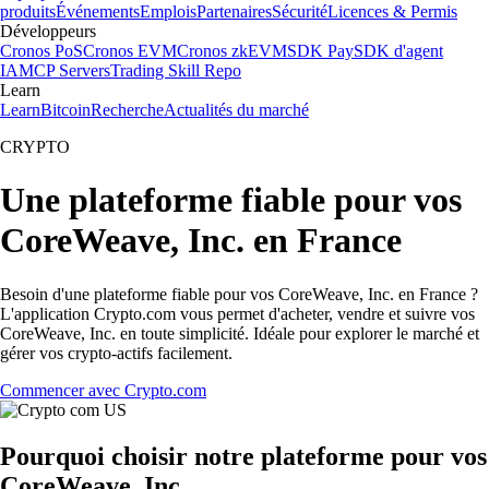
produits
Événements
Emplois
Partenaires
Sécurité
Licences & Permis
Développeurs
Cronos PoS
Cronos EVM
Cronos zkEVM
SDK Pay
SDK d'agent
IA
MCP Servers
Trading Skill Repo
Learn
Learn
Bitcoin
Recherche
Actualités du marché
CRYPTO
Une plateforme fiable pour vos
CoreWeave, Inc. en France
Besoin d'une plateforme fiable pour vos CoreWeave, Inc. en France ?
L'application Crypto.com vous permet d'acheter, vendre et suivre vos
CoreWeave, Inc. en toute simplicité. Idéale pour explorer le marché et
gérer vos crypto-actifs facilement.
Commencer avec Crypto.com
Pourquoi choisir notre plateforme pour vos
CoreWeave, Inc.