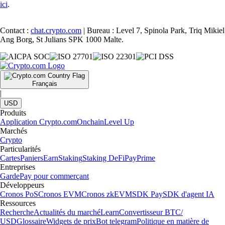
ici
.
Contact :
chat.crypto.com
| Bureau : Level 7, Spinola Park, Triq Mikiel
Ang Borg, St Julians SPK 1000 Malte.
Français
|
USD
Produits
Application Crypto.com
Onchain
Level Up
Marchés
Crypto
Particularités
Cartes
Paniers
Earn
Staking
Staking DeFi
Pay
Prime
Entreprises
Garde
Pay pour commerçant
Développeurs
Cronos PoS
Cronos EVM
Cronos zkEVM
SDK Pay
SDK d'agent IA
Ressources
Recherche
Actualités du marché
Learn
Convertisseur BTC/
USD
Glossaire
Widgets de prix
Bot telegram
Politique en matière de