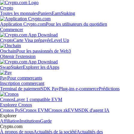
Crypto
Toutes les monnaies
Paniers
Earn
Staking
Application Crypto.com
Pour les utilisateurs du quotidien
Commencer
Crypto
Carte Visa prépayée
Level Up
Onchain
Pour les passionnés de Web3
Obtenir l'extension
Swap
Staker
Explorer les dApps
Pay
Pour commerçants
Inscription commerçant
Terminal de paiement
SDK Pay
Plug-ins e-commerce
Prédictions
Cronos
Layer 1 compatible EVM
Explorez Cronos
Cronos PoS
Cronos EVM
Cronos zkEVM
SDK d'agent IA
Explorer
Affiliation
Institutions
Garde
Crypto.com
À propos de nous
Actualités de la société
Actualités des