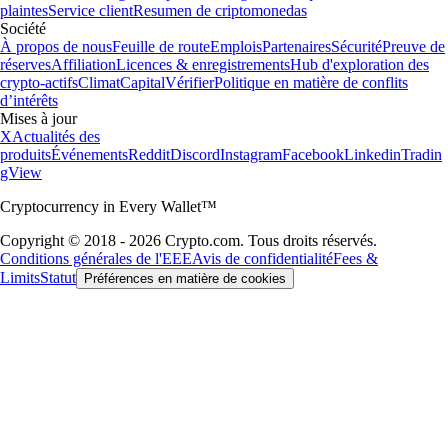
plaintes
Service client
Resumen de criptomonedas
Société
À propos de nous
Feuille de route
Emplois
Partenaires
Sécurité
Preuve de
réserves
Affiliation
Licences & enregistrements
Hub d'exploration des
crypto-actifs
Climat
Capital
Vérifier
Politique en matière de conflits
d’intérêts
Mises à jour
X
Actualités des
produits
Événements
Reddit
Discord
Instagram
Facebook
Linkedin
Tradin
gView
Cryptocurrency in Every Wallet™
Copyright © 2018 - 2026 Crypto.com. Tous droits réservés.
Conditions générales de l'EEE
Avis de confidentialité
Fees &
Limits
Statut
Préférences en matière de cookies