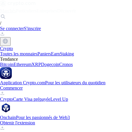
Marchés
Particuliers
Entreprises
Découvrir
/
Se connecter
S'inscrire
Crypto
Toutes les monnaies
Paniers
Earn
Staking
Tendance
Bitcoin
Ethereum
XRP
Dogecoin
Cronos
Application Crypto.com
Pour les utilisateurs du quotidien
Commencer
Crypto
Carte Visa prépayée
Level Up
Onchain
Pour les passionnés de Web3
Obtenir l'extension