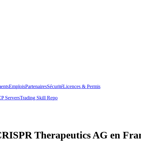
ents
Emplois
Partenaires
Sécurité
Licences & Permis
P Servers
Trading Skill Repo
 CRISPR Therapeutics AG en Fra