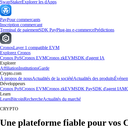
Swap
Staker
Explorer les dApps
Pay
Pour commerçants
Inscription commerçant
Terminal de paiement
SDK Pay
Plug-ins e-commerce
Prédictions
Cronos
Layer 1 compatible EVM
Explorez Cronos
Cronos PoS
Cronos EVM
Cronos zkEVM
SDK d'agent IA
Explorer
Affiliation
Institutions
Garde
Crypto.com
À propos de nous
Actualités de la société
Actualités des produits
Événem
Développeurs
Cronos PoS
Cronos EVM
Cronos zkEVM
SDK Pay
SDK d'agent IA
MC
Learn
Learn
Bitcoin
Recherche
Actualités du marché
CRYPTO
Une plateforme fiable pour vos