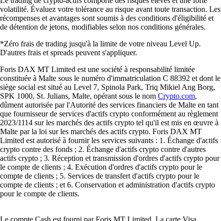
Le trading de crypto-actifs comporte des risques élevés et une forte
volatilité. Évaluez votre tolérance au risque avant toute transaction. Les
récompenses et avantages sont soumis à des conditions d'éligibilité et
de détention de jetons, modifiables selon nos conditions générales.
*Zéro frais de trading jusqu'à la limite de votre niveau Level Up.
D'autres frais et spreads peuvent s'appliquer.
Foris DAX MT Limited est une société à responsabilité limitée
constituée à Malte sous le numéro d'immatriculation C 88392 et dont le
siège social est situé au Level 7, Spinola Park, Triq Mikiel Ang Borg,
SPK 1000, St. Julians, Malte, opérant sous le nom
Crypto.com
,
dûment autorisée par l'Autorité des services financiers de Malte en tant
que fournisseur de services d'actifs crypto conformément au règlement
2023/1114 sur les marchés des actifs crypto tel qu'il est mis en œuvre à
Malte par la loi sur les marchés des actifs crypto. Foris DAX MT
Limited est autorisé à fournir les services suivants : 1. Échange d'actifs
crypto contre des fonds ; 2. Échange d'actifs crypto contre d'autres
actifs crypto ; 3. Réception et transmission d'ordres d'actifs crypto pour
le compte de clients ; 4. Exécution d'ordres d'actifs crypto pour le
compte de clients ; 5. Services de transfert d'actifs crypto pour le
compte de clients ; et 6. Conservation et administration d'actifs crypto
pour le compte de clients.
Le compte Cash est fourni par Foris MT Limited. La carte Visa