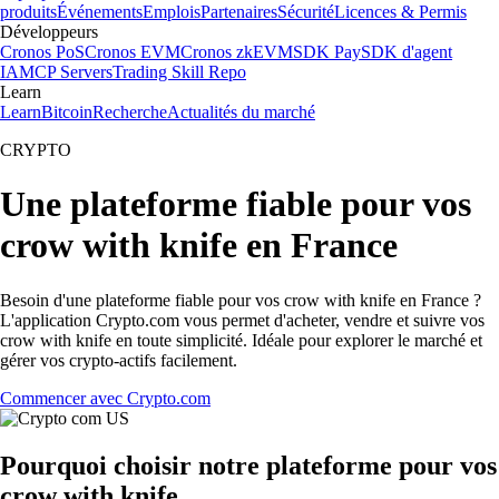
produits
Événements
Emplois
Partenaires
Sécurité
Licences & Permis
Développeurs
Cronos PoS
Cronos EVM
Cronos zkEVM
SDK Pay
SDK d'agent
IA
MCP Servers
Trading Skill Repo
Learn
Learn
Bitcoin
Recherche
Actualités du marché
CRYPTO
Une plateforme fiable pour vos
crow with knife en France
Besoin d'une plateforme fiable pour vos crow with knife en France ?
L'application Crypto.com vous permet d'acheter, vendre et suivre vos
crow with knife en toute simplicité. Idéale pour explorer le marché et
gérer vos crypto-actifs facilement.
Commencer avec Crypto.com
Pourquoi choisir notre plateforme pour vos
crow with knife