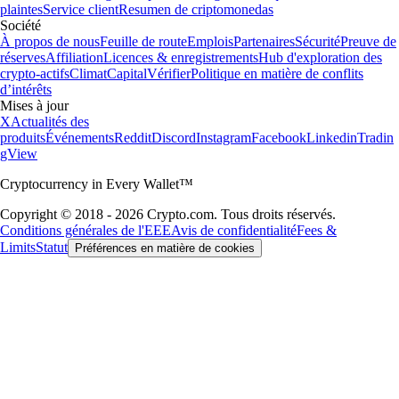
plaintes
Service client
Resumen de criptomonedas
Société
À propos de nous
Feuille de route
Emplois
Partenaires
Sécurité
Preuve de
réserves
Affiliation
Licences & enregistrements
Hub d'exploration des
crypto-actifs
Climat
Capital
Vérifier
Politique en matière de conflits
d’intérêts
Mises à jour
X
Actualités des
produits
Événements
Reddit
Discord
Instagram
Facebook
Linkedin
Tradin
gView
Cryptocurrency in Every Wallet™
Copyright © 2018 - 2026 Crypto.com. Tous droits réservés.
Conditions générales de l'EEE
Avis de confidentialité
Fees &
Limits
Statut
Préférences en matière de cookies