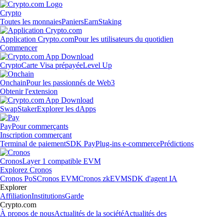
Crypto
Toutes les monnaies
Paniers
Earn
Staking
Application Crypto.com
Pour les utilisateurs du quotidien
Commencer
Crypto
Carte Visa prépayée
Level Up
Onchain
Pour les passionnés de Web3
Obtenir l'extension
Swap
Staker
Explorer les dApps
Pay
Pour commerçants
Inscription commerçant
Terminal de paiement
SDK Pay
Plug-ins e-commerce
Prédictions
Cronos
Layer 1 compatible EVM
Explorez Cronos
Cronos PoS
Cronos EVM
Cronos zkEVM
SDK d'agent IA
Explorer
Affiliation
Institutions
Garde
Crypto.com
À propos de nous
Actualités de la société
Actualités des