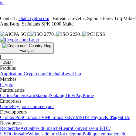
ici
.
Contact :
chat.crypto.com
| Bureau : Level 7, Spinola Park, Triq Mikiel
Ang Borg, St Julians SPK 1000 Malte.
Français
|
USD
Produits
Application Crypto.com
Onchain
Level Up
Marchés
Crypto
Particularités
Cartes
Paniers
Earn
Staking
Staking DeFi
Pay
Prime
Entreprises
Garde
Pay pour commerçant
Développeurs
Cronos PoS
Cronos EVM
Cronos zkEVM
SDK Pay
SDK d'agent IA
Ressources
Recherche
Actualités du marché
Learn
Convertisseur BTC/
USD
Glossaire
Widgets de prix
Bot telegram
Politique en matière de